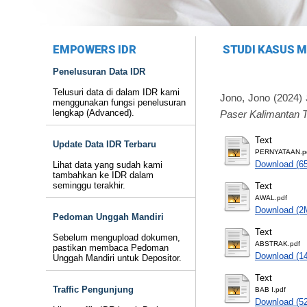
EMPOWERS IDR
STUDI KASUS M
Penelusuran Data IDR
Telusuri data di dalam IDR kami
Jono, Jono
(2024)
menggunakan fungsi penelusuran
lengkap (Advanced).
Paser Kalimantan 
Text
Update Data IDR Terbaru
PERNYATAAN.p
Download (6
Lihat data yang sudah kami
tambahkan ke IDR dalam
seminggu terakhir.
Text
AWAL.pdf
Download (2
Pedoman Unggah Mandiri
Text
Sebelum mengupload dokumen,
ABSTRAK.pdf
pastikan membaca Pedoman
Download (1
Unggah Mandiri untuk Depositor.
Text
Traffic Pengunjung
BAB I.pdf
Download (5