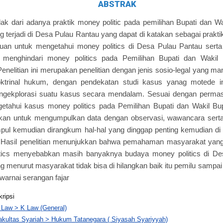
ABSTRAK
tolak dari adanya praktik money politic pada pemilihan Bupati dan W
g terjadi di Desa Pulau Rantau yang dapat di katakan sebagai prakti
tujuan untuk mengetahui money politics di Desa Pulau Pantau ser
 menghindari money politics pada Pemilihan Bupati dan Wakil 
enelitian ini merupakan penelitian dengan jenis sosio-legal yang ma
ktrinal hukum, dengan pendekatan studi kasus yanag motede in
ngekplorasi suatu kasus secara mendalam. Sesuai dengan permas
getahui kasus money politics pada Pemilihan Bupati dan Wakil Bu
kan untuk mengumpulkan data dengan observasi, wawancara serta
ul kemudian dirangkum hal-hal yang dinggap penting kemudian di 
Hasil penelitian menunjukkan bahwa pemahaman masyarakat yang
itics menyebabkan masih banyaknya budaya money politics di De
 menurut masyarakat tidak bisa di hilangkan baik itu pemilu sampai
iwarnai serangan fajar
kripsi
 Law > K Law (General)
akultas Syariah > Hukum Tatanegara ( Siyasah Syariyyah)