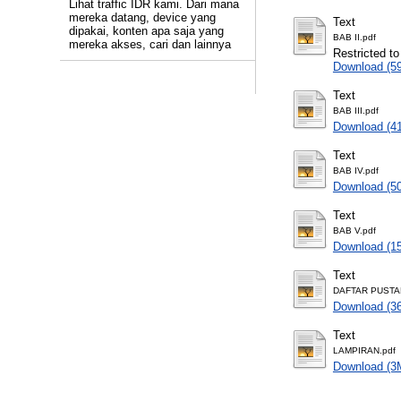
Lihat traffic IDR kami. Dari mana
mereka datang, device yang
Text
dipakai, konten apa saja yang
BAB II.pdf
mereka akses, cari dan lainnya
Restricted to
Download (5
Text
BAB III.pdf
Download (4
Text
BAB IV.pdf
Download (5
Text
BAB V.pdf
Download (1
Text
DAFTAR PUSTA
Download (3
Text
LAMPIRAN.pdf
Download (3