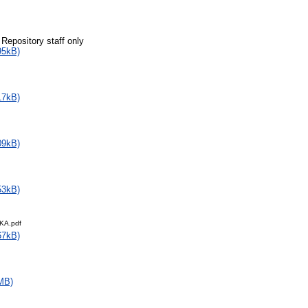
 Repository staff only
95kB)
17kB)
09kB)
53kB)
KA.pdf
67kB)
MB)