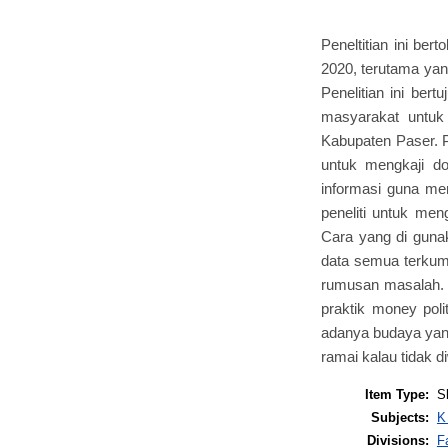
Peneltitian ini ber
2020, terutama yan
Penelitian ini ber
masyarakat untuk
Kabupaten Paser. P
untuk mengkaji do
informasi guna me
peneliti untuk men
Cara yang di guna
data semua terkump
rumusan masalah. 
praktik money pol
adanya budaya yang
ramai kalau tidak d
Item Type:
S
Subjects:
K
Divisions:
F