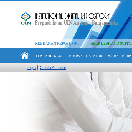
KEBIJAKAN REPOSITORI
HELP DESK AND SUPPO
TENTANG KAMI
BROWSE DATA IDR
WEBSITE UIN
Login
Create Account