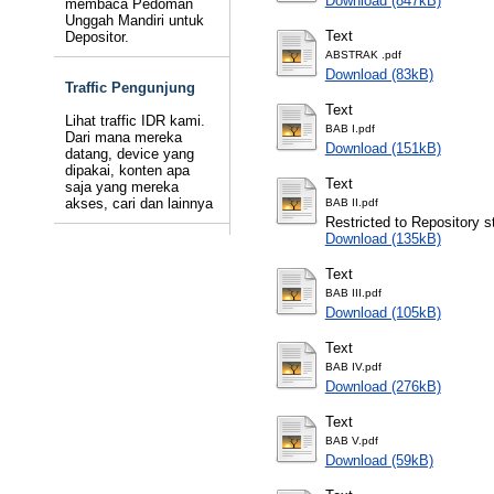
Download (847kB)
membaca Pedoman
Unggah Mandiri untuk
Text
Depositor.
ABSTRAK .pdf
Download (83kB)
Traffic Pengunjung
Text
Lihat traffic IDR kami.
BAB I.pdf
Dari mana mereka
Download (151kB)
datang, device yang
dipakai, konten apa
Text
saja yang mereka
akses, cari dan lainnya
BAB II.pdf
Restricted to Repository st
Download (135kB)
Text
BAB III.pdf
Download (105kB)
Text
BAB IV.pdf
Download (276kB)
Text
BAB V.pdf
Download (59kB)