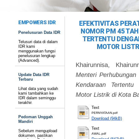
EMPOWERS IDR
EFEKTIVITAS PER
NOMOR PM 45 TAH
Penelusuran Data IDR
TERTENTU DENG
Telusuri data di dalam
MOTOR LISTR
IDR kami
menggunakan fungsi
penelusuran lengkap
(Advanced).
Khairunnisa, Khairun
Menteri Perhubungan
Update Data IDR
Terbaru
Kendaraan Tertentu
Lihat data yang sudah
kami tambahkan ke
Motor Listrik di Kota B
IDR dalam seminggu
terakhir.
Text
PERNYATAAN.pdf
Pedoman Unggah
Download (94kB)
Mandiri
Text
Sebelum mengupload
AWAL.pdf
dokumen, pastikan