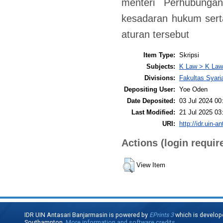
menteri Perhubunga
kesadaran hukum sert
aturan tersebut
Item Type:
Skripsi
Subjects:
K Law > K Law
Divisions:
Fakultas Syari
Depositing User:
Yoe Oden
Date Deposited:
03 Jul 2024 00
Last Modified:
21 Jul 2025 03
URI:
http://idr.uin-a
Actions (login requir
View Item
IDR UIN Antasari Banjarmasin is powered by
EPrints 3
which is develop
Southampton.
More information and software credits
.