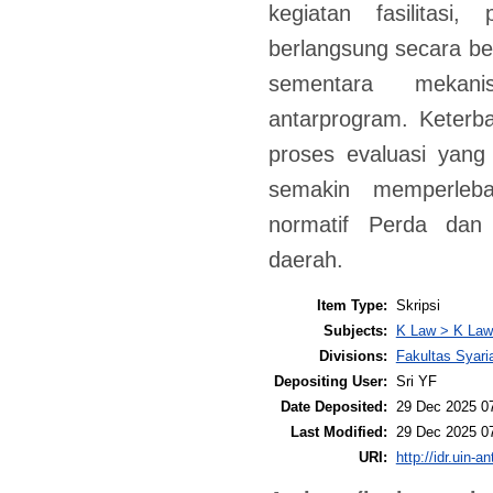
kegiatan fasilitasi
berlangsung secara be
sementara mekani
antarprogram. Keterb
proses evaluasi yang 
semakin memperleba
normatif Perda dan
daerah.
Item Type:
Skripsi
Subjects:
K Law > K Law
Divisions:
Fakultas Syari
Depositing User:
Sri YF
Date Deposited:
29 Dec 2025 0
Last Modified:
29 Dec 2025 0
URI:
http://idr.uin-a