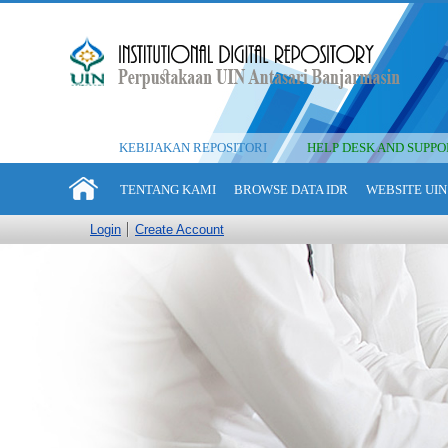
KEBIJAKAN REPOSITORI
HELP DESK AND SUPPO
TENTANG KAMI
BROWSE DATA IDR
WEBSITE UIN
Login
Create Account