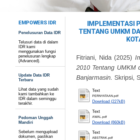
EMPOWERS IDR
IMPLEMENTASI P
TENTANG UMKM DA
Penelusuran Data IDR
KOT
Telusuri data di dalam
IDR kami
menggunakan fungsi
penelusuran lengkap
Fitriani, Nida
(2025)
I
(Advanced).
2010 Tentang UMKM d
Update Data IDR
Banjarmasin.
Skripsi, 
Terbaru
Lihat data yang sudah
Text
kami tambahkan ke
PERNYATAAN.pdf
IDR dalam seminggu
Download (227kB)
terakhir.
Text
AWAL.pdf
Pedoman Unggah
Mandiri
Download (860kB)
Sebelum mengupload
Text
dokumen, pastikan
ABSTRAK.pdf