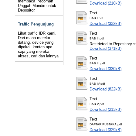
membaca Pedoman
Download (216kB)
Unggah Mandiri untuk
Depositor.
Text
BAB I.pdf
Download (332kB)
Traffic Pengunjung
Lihat traffic IDR kami.
Text
Dari mana mereka
BAB II.pdf
datang, device yang
Restricted to Repository st
dipakai, konten apa
Download (371kB)
saja yang mereka
akses, cari dan lainnya
Text
BAB III.pdf
Download (330kB)
Text
BAB IV.pdf
Download (822kB)
Text
BAB V.pdf
Download (213kB)
Text
DAFTAR PUSTAKA.pdf
Download (329kB)