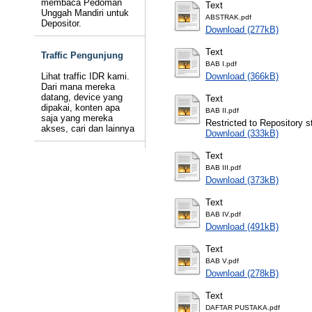
membaca Pedoman
Text
Unggah Mandiri untuk
ABSTRAK.pdf
Depositor.
Download (277kB)
Text
Traffic Pengunjung
BAB I.pdf
Lihat traffic IDR kami.
Download (366kB)
Dari mana mereka
datang, device yang
Text
dipakai, konten apa
BAB II.pdf
saja yang mereka
Restricted to Repository st
akses, cari dan lainnya
Download (333kB)
Text
BAB III.pdf
Download (373kB)
Text
BAB IV.pdf
Download (491kB)
Text
BAB V.pdf
Download (278kB)
Text
DAFTAR PUSTAKA.pdf