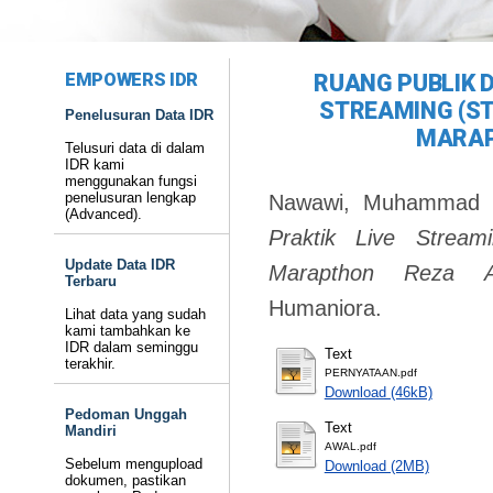
EMPOWERS IDR
RUANG PUBLIK D
STREAMING (ST
Penelusuran Data IDR
MARAP
Telusuri data di dalam
IDR kami
menggunakan fungsi
penelusuran lengkap
Nawawi, Muhammad
(Advanced).
Praktik Live Strea
Update Data IDR
Marapthon Reza Ar
Terbaru
Humaniora.
Lihat data yang sudah
kami tambahkan ke
IDR dalam seminggu
Text
terakhir.
PERNYATAAN.pdf
Download (46kB)
Pedoman Unggah
Text
Mandiri
AWAL.pdf
Sebelum mengupload
Download (2MB)
dokumen, pastikan