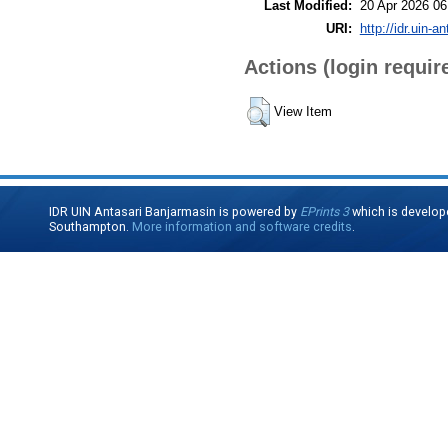
Last Modified:
20 Apr 2026 06
URI:
http://idr.uin-a
Actions (login requir
View Item
IDR UIN Antasari Banjarmasin is powered by
EPrints 3
which is develop
Southampton.
More information and software credits
.