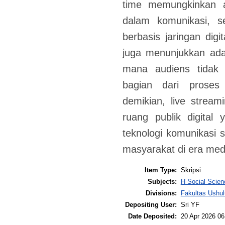
time memungkinkan au
dalam komunikasi, s
berbasis jaringan digit
juga menunjukkan ada
mana audiens tidak l
bagian dari proses
demikian, live strea
ruang publik digita
teknologi komunikasi s
masyarakat di era media
Item Type:
Skripsi
Subjects:
H Social Scie
Divisions:
Fakultas Ushul
Depositing User:
Sri YF
Date Deposited:
20 Apr 2026 06