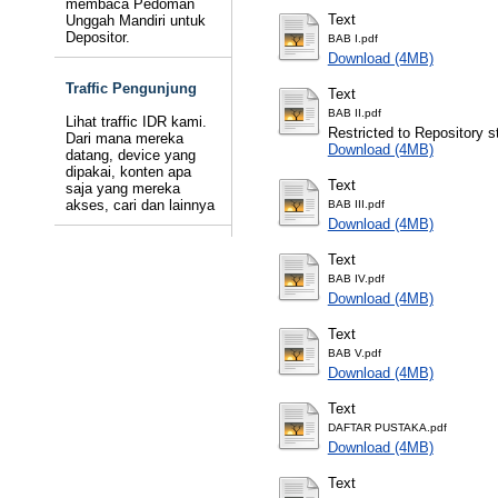
membaca Pedoman
Text
Unggah Mandiri untuk
Depositor.
BAB I.pdf
Download (4MB)
Traffic Pengunjung
Text
BAB II.pdf
Lihat traffic IDR kami.
Restricted to Repository st
Dari mana mereka
Download (4MB)
datang, device yang
dipakai, konten apa
Text
saja yang mereka
akses, cari dan lainnya
BAB III.pdf
Download (4MB)
Text
BAB IV.pdf
Download (4MB)
Text
BAB V.pdf
Download (4MB)
Text
DAFTAR PUSTAKA.pdf
Download (4MB)
Text