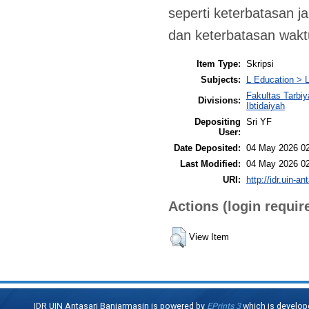
seperti keterbatasan ja
dan keterbatasan wak
Item Type:
Skripsi
Subjects:
L Education > L
Fakultas Tarbi
Divisions:
Ibtidaiyah
Depositing
Sri YF
User:
Date Deposited:
04 May 2026 0
Last Modified:
04 May 2026 0
URI:
http://idr.uin-an
Actions (login requir
View Item
IDR UIN Antasari Banjarmasin is powered by
EPrints 3
which is develop