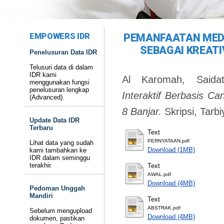
EMPOWERS IDR
PEMANFAATAN MEDI
SEBAGAI KREATI
Penelusuran Data IDR
Telusuri data di dalam
IDR kami
Al Karomah, Saidat
menggunakan fungsi
penelusuran lengkap
Interaktif Berbasis Ca
(Advanced).
8 Banjar.
Skripsi, Tarb
Update Data IDR
Terbaru
Text
PERNYATAAN.pdf
Lihat data yang sudah
Download (1MB)
kami tambahkan ke
IDR dalam seminggu
terakhir.
Text
AWAL.pdf
Download (4MB)
Pedoman Unggah
Mandiri
Text
ABSTRAK.pdf
Sebelum mengupload
Download (4MB)
dokumen, pastikan