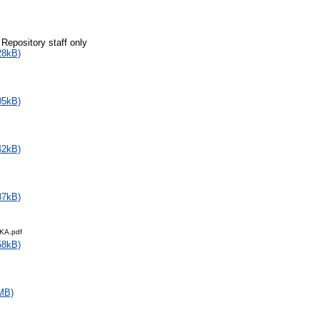
 Repository staff only
28kB)
05kB)
42kB)
37kB)
KA.pdf
58kB)
MB)