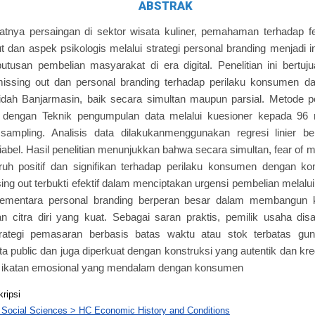
ABSTRAK
atnya persaingan di sektor wisata kuliner, pemahaman terhadap f
t dan aspek psikologis melalui strategi personal branding menjadi 
usan pembelian masyarakat di era digital. Penelitian ini bertuj
missing out dan personal branding terhadap perilaku konsumen d
idah Banjarmasin, baik secara simultan maupun parsial. Metode p
tif dengan Teknik pengumpulan data melalui kuesioner kepada 96 
sampling. Analisis data dilakukanmenggunakan regresi linier b
abel. Hasil penelitian menunjukkan bahwa secara simultan, fear of m
ruh positif dan signifikan terhadap perilaku konsumen dengan ko
ssing out terbukti efektif dalam menciptakan urgensi pembelian melal
 Sementara personal branding berperan besar dalam membangun
an citra diri yang kuat. Sebagai saran praktis, pemilik usaha d
strategi pemasaran berbasis batas waktu atau stok terbatas g
ata public dan juga diperkuat dengan konstruksi yang autentik dan k
 ikatan emosional yang mendalam dengan konsumen
kripsi
 Social Sciences > HC Economic History and Conditions