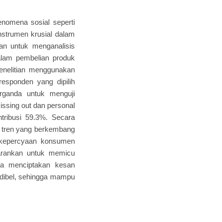
enomena sosial seperti
instrumen krusial dalam
uan untuk menganalisis
alam pembelian produk
enelitian menggunakan
responden yang dipilih
erganda untuk menguji
issing out dan personal
ntribusi 59.3%. Secara
ui tren yang berkembang
 kepercyaan konsumen
isarankan untuk memicu
una menciptakan kesan
redibel, sehingga mampu