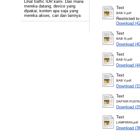
Lihat traffic IDR kami. Dari mana
mereka datang, device yang
Text
dipakai, konten apa saja yang
BAB II.pdf
mereka akses, cari dan lainnya
Restricted to
Download (4
Text
BAB III.pdf
Download (4
Text
BAB IV.pdf
Download (4
Text
BAB V.pdf
Download (3
Text
DAFTAR PUSTA
Download (2
Text
LAMPIRAN.pdf
Download (3