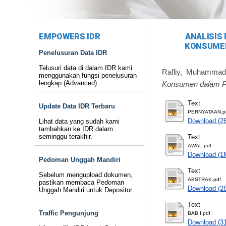
EMPOWERS IDR
ANALISIS
KONSUMEN
Penelusuran Data IDR
Telusuri data di dalam IDR kami
Rafliy, Muhammad
menggunakan fungsi penelusuran
lengkap (Advanced).
Konsumen dalam Pe
Text
Update Data IDR Terbaru
PERNYATAAN.p
Download (2
Lihat data yang sudah kami
tambahkan ke IDR dalam
seminggu terakhir.
Text
AWAL.pdf
Download (1
Pedoman Unggah Mandiri
Text
Sebelum mengupload dokumen,
ABSTRAK.pdf
pastikan membaca Pedoman
Download (2
Unggah Mandiri untuk Depositor.
Text
Traffic Pengunjung
BAB I.pdf
Download (3