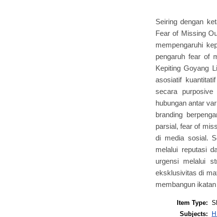
Seiring dengan ket
Fear of Missing Ou
mempengaruhi keput
pengaruh fear of 
Kepiting Goyang L
asosiatif kuantita
secara purposive 
hubungan antar vari
branding berpenga
parsial, fear of mi
di media sosial.
melalui reputasi d
urgensi melalui 
eksklusivitas di m
membangun ikatan
Item Type:
S
Subjects:
H