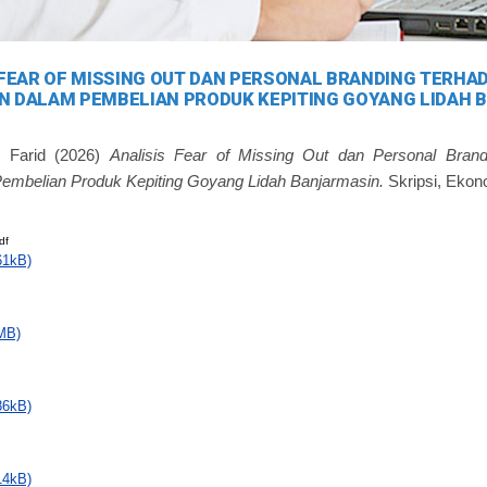
 FEAR OF MISSING OUT DAN PERSONAL BRANDING TERHA
 DALAM PEMBELIAN PRODUK KEPITING GOYANG LIDAH 
 Farid
(2026)
Analisis Fear of Missing Out dan Personal Brand
mbelian Produk Kepiting Goyang Lidah Banjarmasin.
Skripsi, Ekon
df
61kB)
MB)
86kB)
14kB)