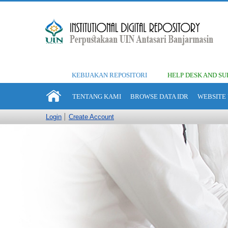
KEBIJAKAN REPOSITORI
HELP DESK AND SU
TENTANG KAMI
BROWSE DATA IDR
WEBSITE 
Login
Create Account