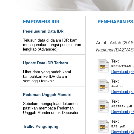
EMPOWERS IDR
PENERAPAN PS
Penelusuran Data IDR
Telusuri data di dalam IDR kami
Arifah, Arifah
(2019
menggunakan fungsi penelusuran
lengkap (Advanced).
Nasional (BAZNAS)
Text
Update Data IDR Terbaru
PERNYATAAN..p
Download (8
Lihat data yang sudah kami
tambahkan ke IDR dalam
seminggu terakhir.
Text
Awal.pdf
Download (8
Pedoman Unggah Mandiri
Text
Sebelum mengupload dokumen,
ABSTRAK..pdf
pastikan membaca Pedoman
Download (2
Unggah Mandiri untuk Depositor.
Text
Traffic Pengunjung
BAB I.pdf
Download (3