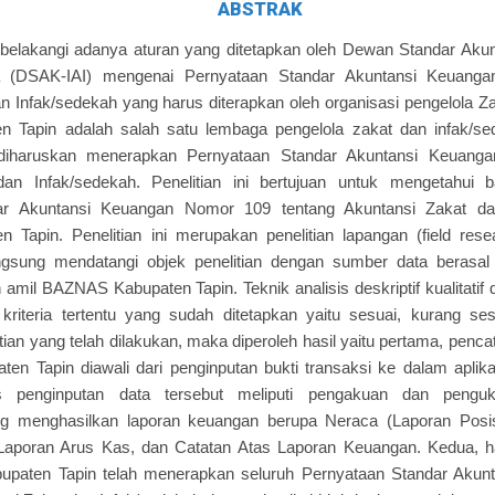
ABSTRAK
atarbelakangi adanya aturan yang ditetapkan oleh Dewan Standar Ak
a (DSAK-IAI) mengenai Pernyataan Standar Akuntansi Keuang
n Infak/sedekah yang harus diterapkan oleh organisasi pengelola Z
Tapin adalah salah satu lembaga pengelola zakat dan infak/se
diharuskan menerapkan Pernyataan Standar Akuntansi Keuang
dan Infak/sedekah. Penelitian ini bertujuan untuk mengetahui
ar Akuntansi Keuangan Nomor 109 tentang Akuntansi Zakat da
Tapin. Penelitian ini merupakan penelitian lapangan (field rese
angsung mendatangi objek penelitian dengan sumber data berasal
mil BAZNAS Kabupaten Tapin. Teknik analisis deskriptif kualitatif
kriteria tertentu yang sudah ditetapkan yaitu sesuai, kurang ses
tian yang telah dilakukan, maka diperoleh hasil yaitu pertama, penc
n Tapin diawali dari penginputan bukti transaksi ke dalam aplik
s penginputan data tersebut meliputi pengakuan dan penguk
g menghasilkan laporan keuangan berupa Neraca (Laporan Posis
aporan Arus Kas, dan Catatan Atas Laporan Keuangan. Kedua, has
upaten Tapin telah menerapkan seluruh Pernyataan Standar Aku