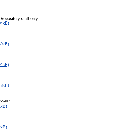
 Repository staff only
04kB)
69kB)
91kB)
48kB)
KA.pdf
1kB)
2kB)