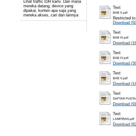
Lihat traffic IDR kami. Dari mana
mereka datang, device yang
Text
dipakai, konten apa saja yang
BAB II.pdf
mereka akses, cari dan lainnya
Restricted to
Download (5
Text
BAB III.pdf
Download (1
Text
BAB IV.pdf
Download (3
Text
BAB V.pdf
Download (1
Text
DAFTAR PUSTA
Download (9
Text
LAMPIRAN.pdf
Download (8