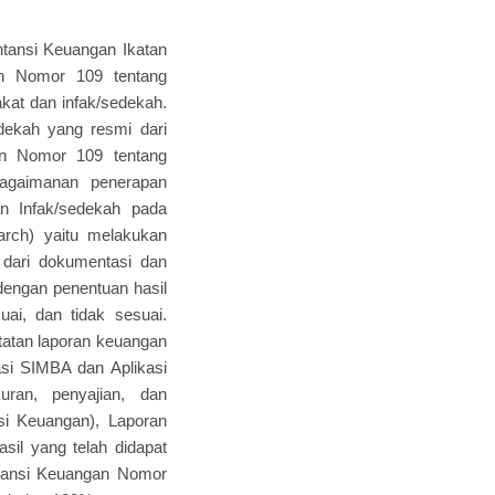
untansi Keuangan Ikatan
an Nomor 109 tentang
akat dan infak/sedekah.
dekah yang resmi dari
an Nomor 109 tentang
 bagaimanan penerapan
n Infak/sedekah pada
arch) yaitu melakukan
 dari dokumentasi dan
 dengan penentuan hasil
uai, dan tidak sesuai.
atatan laporan keuangan
asi SIMBA dan Aplikasi
uran, penyajian, dan
i Keuangan), Laporan
il yang telah didapat
ntansi Keuangan Nomor