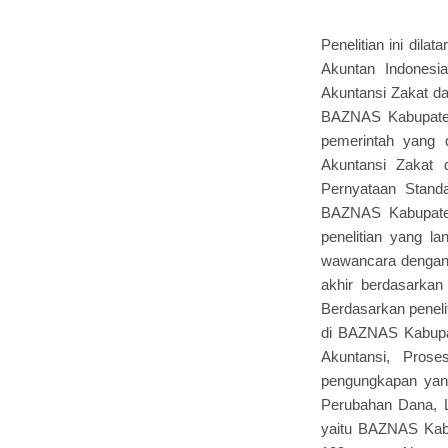
Penelitian ini dil
Akuntan Indonesi
Akuntansi Zakat da
BAZNAS Kabupaten 
pemerintah yang 
Akuntansi Zakat 
Pernyataan Stand
BAZNAS Kabupaten 
penelitian yang l
wawancara dengan a
akhir berdasarkan 
Berdasarkan peneli
di BAZNAS Kabupate
Akuntansi, Prose
pengungkapan yan
Perubahan Dana, L
yaitu BAZNAS Kab