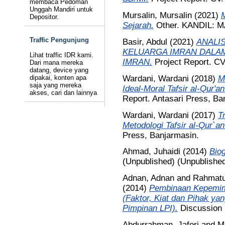
membaca Pedoman
Unggah Mandiri untuk
Mursalin, Mursalin
(2021)
Depositor.
Sejarah.
Other. KANDIL:
Traffic Pengunjung
Basir, Abdul
(2021)
ANALI
KELUARGA IMRAN DALAM
Lihat traffic IDR kami.
IMRAN.
Project Report. C
Dari mana mereka
datang, device yang
Wardani, Wardani
(2018)
M
dipakai, konten apa
saja yang mereka
Ideal-Moral Tafsir al-Qur'an
akses, cari dan lainnya
Report. Antasari Press, Ba
Wardani, Wardani
(2017)
T
Metodologi Tafsir al-Qur`an
Press, Banjarmasin.
Ahmad, Juhaidi
(2014)
Biog
(Unpublished) (Unpublished
Adnan, Adnan
and
Rahmatu
(2014)
Pembinaan Kepemimp
(Faktor, Kiat dan Pihak ya
Pimpinan LPI).
Discussion 
Abdurrahman, Jaferi
and
M