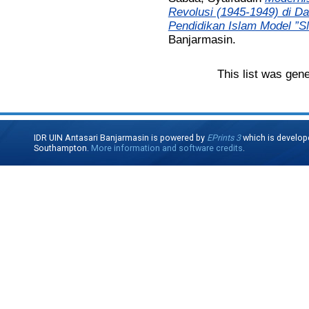
Revolusi (1945-1949) di D
Pendidikan Islam Model ”S
Banjarmasin.
This list was gen
IDR UIN Antasari Banjarmasin is powered by
EPrints 3
which is develop
Southampton.
More information and software credits
.