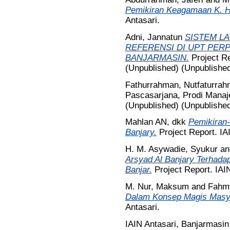
Pemikiran Keagamaan K. H.
Antasari.
Adni, Jannatun
SISTEM L
REFERENSI DI UPT PERP
BANJARMASIN.
Project Re
(Unpublished) (Unpublishe
Fathurrahman, Nutfaturra
Pascasarjana, Prodi Manaj
(Unpublished) (Unpublished
Mahlan AN, dkk
Pemikiran
Banjary.
Project Report. IA
H. M. Asywadie, Syukur
a
Arsyad Al Banjary Terhad
Banjar.
Project Report. IAIN
M. Nur, Maksum
and
Fahmy
Dalam Konsep Magis Masya
Antasari.
IAIN Antasari, Banjarmasin