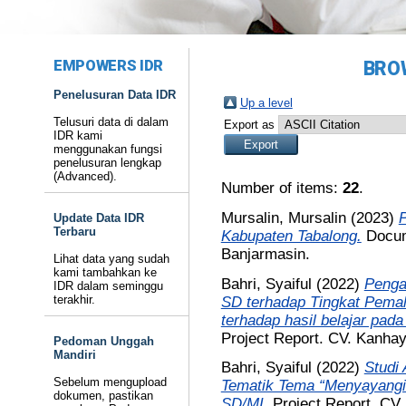
EMPOWERS IDR
BRO
Penelusuran Data IDR
Up a level
Telusuri data di dalam
Export as
IDR kami
menggunakan fungsi
penelusuran lengkap
(Advanced).
Number of items:
22
.
Mursalin, Mursalin
(2023)
P
Update Data IDR
Terbaru
Kabupaten Tabalong.
Docum
Banjarmasin.
Lihat data yang sudah
kami tambahkan ke
Bahri, Syaiful
(2022)
Penga
IDR dalam seminggu
terakhir.
SD terhadap Tingkat Pema
terhadap hasil belajar pad
Project Report. CV. Kanha
Pedoman Unggah
Mandiri
Bahri, Syaiful
(2022)
Studi 
Sebelum mengupload
Tematik Tema “Menyayangi
dokumen, pastikan
SD/MI.
Project Report. CV