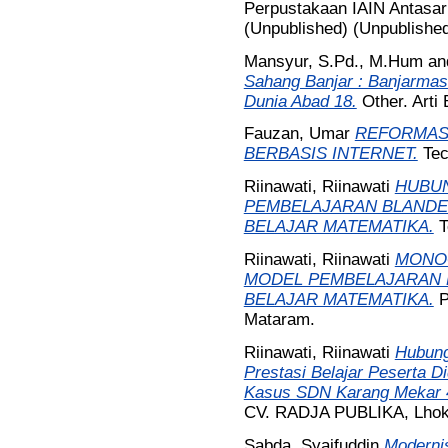
Perpustakaan IAIN Antasari
(Unpublished) (Unpublishe
Mansyur, S.Pd., M.Hum
an
Sahang Banjar : Banjarma
Dunia Abad 18.
Other. Arti 
Fauzan, Umar
REFORMAS
BERBASIS INTERNET.
Tec
Riinawati, Riinawati
HUBU
PEMBELAJARAN BLANDE
BELAJAR MATEMATIKA.
T
Riinawati, Riinawati
MONO
MODEL PEMBELAJARAN 
BELAJAR MATEMATIKA.
P
Mataram.
Riinawati, Riinawati
Hubung
Prestasi Belajar Peserta 
Kasus SDN Karang Mekar 4
CV. RADJA PUBLIKA, Lho
Sabda, Syaifuddin
Moderni