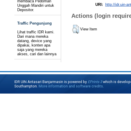
membaca Pedoman
URI:
http://idr.uin-a
Unggah Mandiri untuk
Depositor.
Actions (login requir
Traffic Pengunjung
View Item
Lihat traffic IDR kami.
Dari mana mereka
datang, device yang
dipakai, konten apa
saja yang mereka
akses, cari dan lainnya
IDR UIN Antasari Banjarmasin is powered by
EPrints 3
which is develop
Southampton.
More information and software credits
.