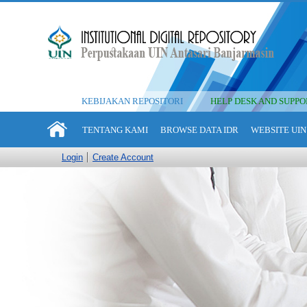
KEBIJAKAN REPOSITORI
HELP DESK AND SUPPO
TENTANG KAMI
BROWSE DATA IDR
WEBSITE UIN
Login
Create Account