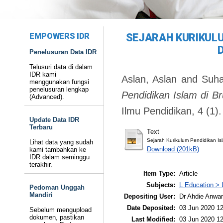
EMPOWERS IDR
SEJARAH KURIKULU
Penelusuran Data IDR
Telusuri data di dalam
IDR kami
Aslan, Aslan
and
Suha
menggunakan fungsi
penelusuran lengkap
Pendidikan Islam di B
(Advanced).
Ilmu Pendidikan, 4 (1
Update Data IDR
Terbaru
Text
Sejarah Kurikulum Pendidikan Is
Lihat data yang sudah
Download (201kB)
kami tambahkan ke
IDR dalam seminggu
terakhir.
Item Type:
Article
Subjects:
L Education > 
Pedoman Unggah
Mandiri
Depositing User:
Dr Ahdie Anwa
Date Deposited:
03 Jun 2020 12
Sebelum mengupload
dokumen, pastikan
Last Modified:
03 Jun 2020 12