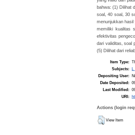
bahwa: (1) Dilihat
soal, 40 soal, 30 
menunjukkan hasil y
memiliki kualitas 
efektivitas pengec
dari validitas, soa
(5) Dilihat dari rel
Item Type:
T
Subjects:
L
Depositing User:
N
Date Deposited:
0
Last Modified:
0
URI:
ht
Actions (login req
View Item