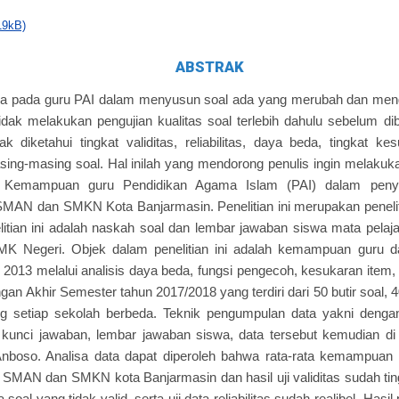
19kB)
ABSTRAK
a pada guru PAI dalam menyusun soal ada yang merubah dan meng
dak melakukan pengujian kualitas soal terlebih dahulu sebelum di
ak diketahui tingkat validitas, reliabilitas, daya beda, tingkat ke
ng-masing soal. Hal inilah yang mendorong penulis ingin melakukan 
i Kemampuan guru Pendidikan Agama Islam (PAI) dalam penyu
MAN dan SMKN Kota Banjarmasin. Penelitian ini merupakan penelitian 
itian ini adalah naskah soal dan lembar jawaban siswa mata pela
K Negeri. Objek dalam penelitian ini adalah kemampuan guru d
2013 melalui analisis daya beda, fungsi pengecoh, kesukaran item, va
gan Akhir Semester tahun 2017/2018 yang terdiri dari 50 butir soal, 40
g setiap sekolah berbeda. Teknik pengumpulan data yakni dengan 
, kunci jawaban, lembar jawaban siswa, data tersebut kemudian d
Anboso. Analisa data dapat diperoleh bahwa rata-rata kemampua
di SMAN dan SMKN kota Banjarmasin dan hasil uji validitas sudah ti
 soal yang tidak valid, serta uji data reliabilitas sudah realibel. Has