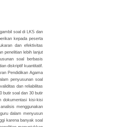
ambil soal di LKS dan
berikan kepada peserta
sukaran dan efektivitas
penelitian lebih lanjut
sunan soal berbasis
diskriptif kuantitatif.
jaran Pendidikan Agama
alam penyusunan soal
liditas dan reliabilitas
 butir soal dan 30 butir
dokumentasi kisi-kisi
i analisis menggunakan
n guru dalam menyusun
nggi karena banyak soal
il penelitian menunjukkan