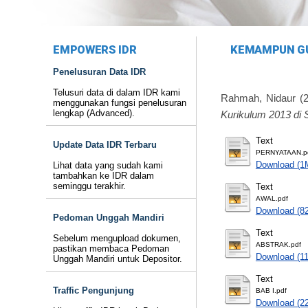
EMPOWERS IDR
KEMAMPUN GU
Penelusuran Data IDR
Telusuri data di dalam IDR kami
Rahmah, Nidaur
(
menggunakan fungsi penelusuran
lengkap (Advanced).
Kurikulum 2013 di
Text
Update Data IDR Terbaru
PERNYATAAN.p
Download (1
Lihat data yang sudah kami
tambahkan ke IDR dalam
seminggu terakhir.
Text
AWAL.pdf
Download (8
Pedoman Unggah Mandiri
Text
Sebelum mengupload dokumen,
ABSTRAK.pdf
pastikan membaca Pedoman
Download (1
Unggah Mandiri untuk Depositor.
Text
Traffic Pengunjung
BAB I.pdf
Download (2