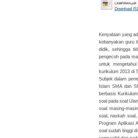
LAMPIRAN.pdf
Download (5
Kenyataan yang ad
kebanyakan guru ti
didik, sehingga tid
pengecoh pada masi
untuk mengetahu
kurikulum 2013 di S
Subjek dalam penel
Islam SMA dan SM
berbasis Kurikulum 
soal pada soal Ulan
soal masing-masin
soal, naskah soal
Program Aplikasi 
soal sudah tinggi 
yang valid dari pada