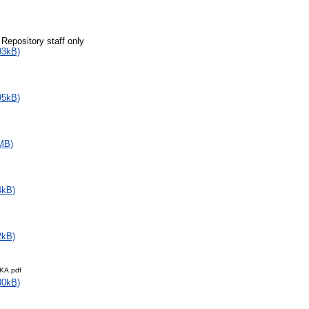
 Repository staff only
93kB)
95kB)
MB)
4kB)
2kB)
KA.pdf
30kB)