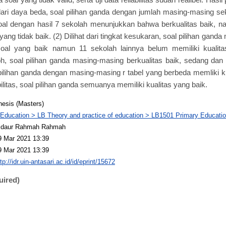
 dari daya beda, soal pilihan ganda dengan jumlah masing-masing s
soal dengan hasil 7 sekolah menunjukkan bahwa berkualitas baik, n
ang tidak baik. (2) Dilihat dari tingkat kesukaran, soal pilihan gan
soal yang baik namun 11 sekolah lainnya belum memiliki kualitas 
oh, soal pilihan ganda masing-masing berkualitas baik, sedang dan s
l pilihan ganda dengan masing-masing r tabel yang berbeda memliki ku
iabilitas, soal pilihan ganda semuanya memiliki kualitas yang baik.
hesis (Masters)
 Education > LB Theory and practice of education > LB1501 Primary Educati
idaur Rahmah Rahmah
9 Mar 2021 13:39
9 Mar 2021 13:39
tp://idr.uin-antasari.ac.id/id/eprint/15672
uired)