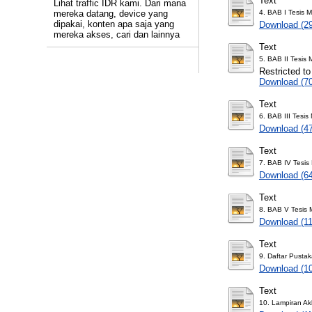
Text
Lihat traffic IDR kami. Dari mana
mereka datang, device yang
4. BAB I Tesis 
dipakai, konten apa saja yang
Download (2
mereka akses, cari dan lainnya
Text
5. BAB II Tesis
Restricted to
Download (7
Text
6. BAB III Tesi
Download (4
Text
7. BAB IV Tesi
Download (6
Text
8. BAB V Tesis
Download (1
Text
9. Daftar Pusta
Download (1
Text
10. Lampiran Akh