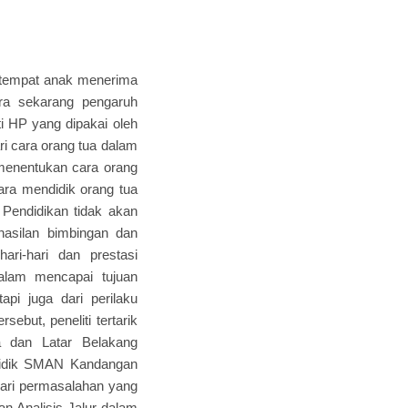
 tempat anak menerima
era sekarang pengaruh
i HP yang dipakai oleh
ri cara orang tua dalam
menentukan cara orang
ara mendidik orang tua
 Pendidikan tidak akan
hasilan bimbingan dan
ari-hari dan prestasi
dalam mencapai tujuan
pi juga dari perilaku
ebut, peneliti tertarik
a dan Latar Belakang
 Didik SMAN Kandangan
ari permasalahan yang
an Analisis Jalur dalam