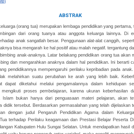
MB)
ABSTRAK
keluarga (orang tua) merupakan lembaga pendidikan yang pertama,
mbingan dari orang tuanya atau anggota keluarga lainnya. Di 
hadap anak sangatlah besar. Penggunaan alat-alat canggih, sepert
ya bisa mengarah ke hal positif atau malah negatif. tergantung da
imbing anak-anaknya. Latar belakang pendidikan orang tua akan 
ing dan mengarahkan anaknya dalam hal pendidikan. Ini berarti c
kang pendidikannya mempengaruhi perilaku kepribadian pada anak.
tidak melahirkan suatu perubahan ke arah yang lebih baik. Keber
ut dapat diketahui melalui pengamalannya dalam kehidupan seh
h mengikuti proses pembelajaran, karena ukuran keberhasilan 
Islam bukan hanya dari penguasaan materi pelajaran, akan teta
didik tersebut. Berdasarkan permasalahan yang telah dijelaskan ters
tian dengan judul Pengaruh Pendidikan Agama dalam Keluarg
Tua terhadap Perilaku keagamaan dan Prestasi Belajar Peserta
ngan Kabupaten Hulu Sungai Selatan. Untuk mendapatkan hasil d
eliti yaitu berupa pengaruh antar variabel, maka peneliti menggunak