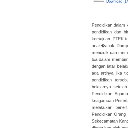
Download (1
Pendidikan dalam 
pendidikan dan bi
kemajuan IPTEK ter
anak�anak. Dampakn
mendidik dan memb
tua dalam membimb
dengan latar bela
ada artinya jika 
pendidikan terseb
belajarnya setela
Pendidikan Agama 
keagamaan Peserta 
melakukan peneli
Pendidikan Orang 
Sekecamatan Kanda
ditemukan oleh pen