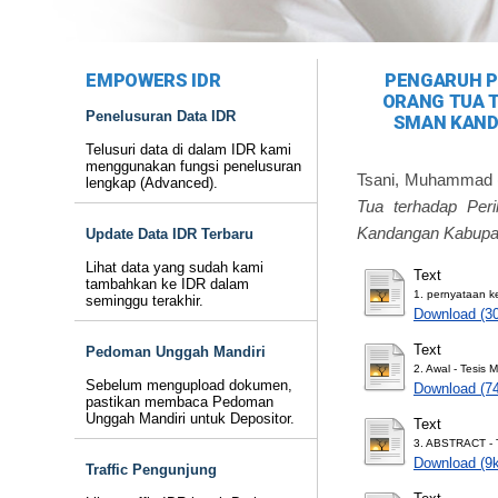
EMPOWERS IDR
PENGARUH P
ORANG TUA T
Penelusuran Data IDR
SMAN KAND
Telusuri data di dalam IDR kami
menggunakan fungsi penelusuran
Tsani, Muhammad
lengkap (Advanced).
Tua terhadap Per
Kandangan Kabupat
Update Data IDR Terbaru
Lihat data yang sudah kami
Text
tambahkan ke IDR dalam
1. pernyataan k
seminggu terakhir.
Download (3
Text
Pedoman Unggah Mandiri
2. Awal - Tesis
Sebelum mengupload dokumen,
Download (7
pastikan membaca Pedoman
Unggah Mandiri untuk Depositor.
Text
3. ABSTRACT - 
Download (9
Traffic Pengunjung