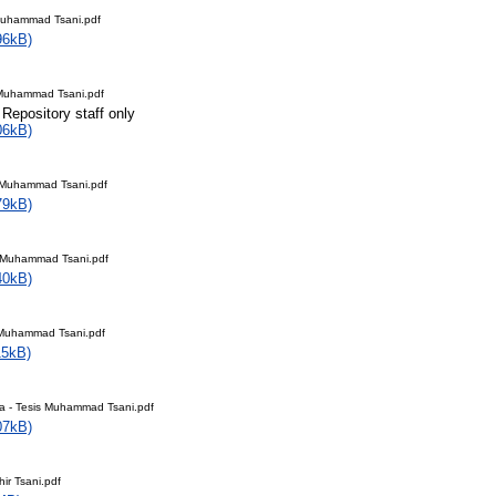
Muhammad Tsani.pdf
96kB)
 Muhammad Tsani.pdf
 Repository staff only
06kB)
s Muhammad Tsani.pdf
79kB)
s Muhammad Tsani.pdf
40kB)
 Muhammad Tsani.pdf
15kB)
ka - Tesis Muhammad Tsani.pdf
07kB)
ir Tsani.pdf