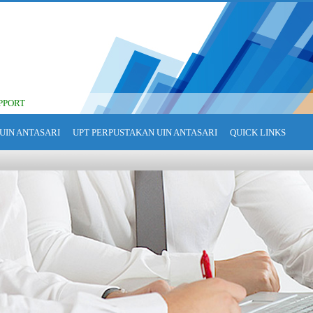
PPORT
UIN ANTASARI
UPT PERPUSTAKAN UIN ANTASARI
QUICK LINKS