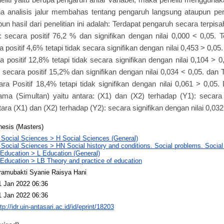
rena analisis jalur membahas tentang pengaruh langsung ataupun pe
pun hasil dari penelitian ini adalah: Terdapat pengaruh secara terpisah
: secara positif 76,2 % dan signifikan dengan nilai 0,000 < 0,05.
 positif 4,6% tetapi tidak secara signifikan dengan nilai 0,453 > 0,0
 positif 12,8% tetapi tidak secara signifikan dengan nilai 0,104 > 
 secara positif 15,2% dan signifikan dengan nilai 0,034 < 0,05. dan
ara Positif 18,4% tetapi tidak signifikan dengan nilai 0,061 > 0,05
a (Simultan) yaitu antara: (X1) dan (X2) terhadap (Y1): secara s
ara (X1) dan (X2) terhadap (Y2): secara signifikan dengan nilai 0,03
hesis (Masters)
 Social Sciences > H Social Sciences (General)
 Social Sciences > HN Social history and conditions. Social problems. Social
 Education > L Education (General)
 Education > LB Theory and practice of education
ramubakti Syanie Raisya Hani
1 Jan 2022 06:36
1 Jan 2022 06:36
tp://idr.uin-antasari.ac.id/id/eprint/18203