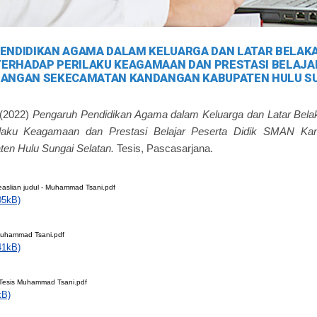
ENDIDIKAN AGAMA DALAM KELUARGA DAN LATAR BELAK
ERHADAP PERILAKU KEAGAMAAN DAN PRESTASI BELAJAR
ANGAN SEKECAMATAN KANDANGAN KABUPATEN HULU SU
(2022)
Pengaruh Pendidikan Agama dalam Keluarga dan Latar Bela
ilaku Keagamaan dan Prestasi Belajar Peserta Didik SMAN K
en Hulu Sungai Selatan.
Tesis, Pascasarjana.
easlian judul - Muhammad Tsani.pdf
05kB)
 Muhammad Tsani.pdf
41kB)
Tesis Muhammad Tsani.pdf
kB)