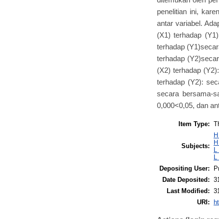
penelitian ini, ka
antar variabel. Ada
(X1) terhadap (Y1)
terhadap (Y1)secara
terhadap (Y2)secara
(X2) terhadap (Y2):
terhadap (Y2): sec
secara bersama-sam
0,000<0,05, dan ant
Item Type:
T
H
H
Subjects:
L
L
Depositing User:
P
Date Deposited:
3
Last Modified:
3
URI:
ht