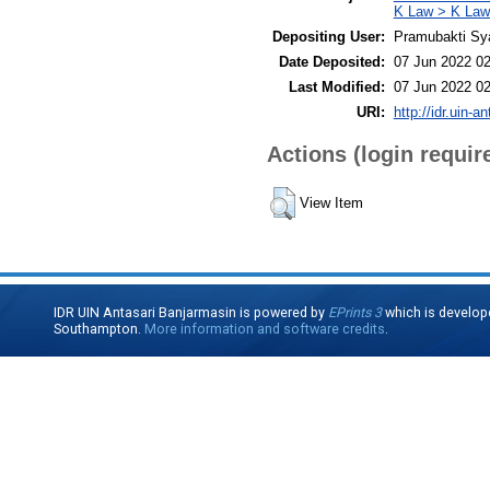
K Law > K Law
Depositing User:
Pramubakti Sy
Date Deposited:
07 Jun 2022 02
Last Modified:
07 Jun 2022 02
URI:
http://idr.uin-a
Actions (login requir
View Item
IDR UIN Antasari Banjarmasin is powered by
EPrints 3
which is develop
Southampton.
More information and software credits
.