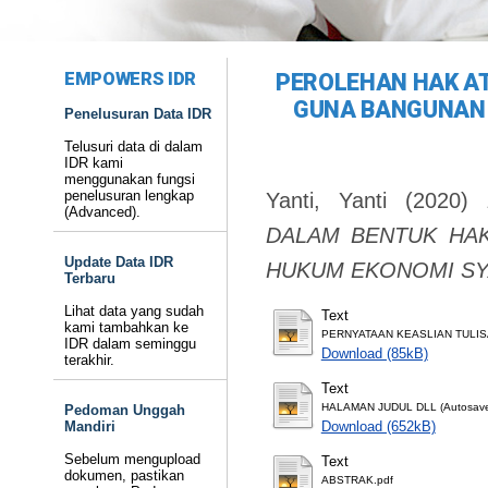
EMPOWERS IDR
PEROLEHAN HAK A
GUNA BANGUNAN 
Penelusuran Data IDR
Telusuri data di dalam
IDR kami
menggunakan fungsi
penelusuran lengkap
Yanti, Yanti
(2020)
(Advanced).
DALAM BENTUK HA
Update Data IDR
HUKUM EKONOMI SY
Terbaru
Lihat data yang sudah
Text
kami tambahkan ke
PERNYATAAN KEASLIAN TULIS
IDR dalam seminggu
Download (85kB)
terakhir.
Text
HALAMAN JUDUL DLL (Autosave
Pedoman Unggah
Mandiri
Download (652kB)
Sebelum mengupload
Text
dokumen, pastikan
ABSTRAK.pdf