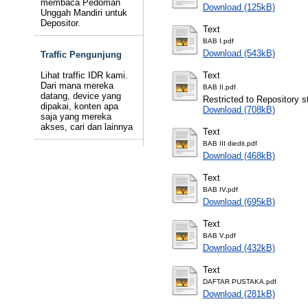
membaca Pedoman
Download (125kB)
Unggah Mandiri untuk
Depositor.
Text
BAB I.pdf
Download (543kB)
Traffic Pengunjung
Lihat traffic IDR kami.
Text
Dari mana mereka
BAB II.pdf
datang, device yang
Restricted to Repository st
dipakai, konten apa
Download (708kB)
saja yang mereka
akses, cari dan lainnya
Text
BAB III diedit.pdf
Download (468kB)
Text
BAB IV.pdf
Download (695kB)
Text
BAB V.pdf
Download (432kB)
Text
DAFTAR PUSTAKA.pdf
Download (281kB)