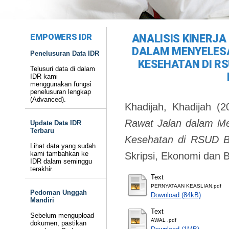
EMPOWERS IDR
ANALISIS KINERJ
DALAM MENYELESA
Penelusuran Data IDR
KESEHATAN DI R
Telusuri data di dalam
IDR kami
menggunakan fungsi
penelusuran lengkap
(Advanced).
Khadijah, Khadijah
(2
Rawat Jalan dalam Me
Update Data IDR
Terbaru
Kesehatan di RSUD B
Lihat data yang sudah
kami tambahkan ke
Skripsi, Ekonomi dan B
IDR dalam seminggu
terakhir.
Text
PERNYATAAN KEASLIAN.pdf
Pedoman Unggah
Download (84kB)
Mandiri
Text
Sebelum mengupload
AWAL .pdf
dokumen, pastikan