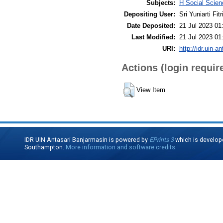
Subjects:
H Social Scie
Depositing User:
Sri Yuniarti Fitr
Date Deposited:
21 Jul 2023 01
Last Modified:
21 Jul 2023 01
URI:
http://idr.uin-a
Actions (login requir
View Item
IDR UIN Antasari Banjarmasin is powered by
EPrints 3
which is develop
Southampton.
More information and software credits
.