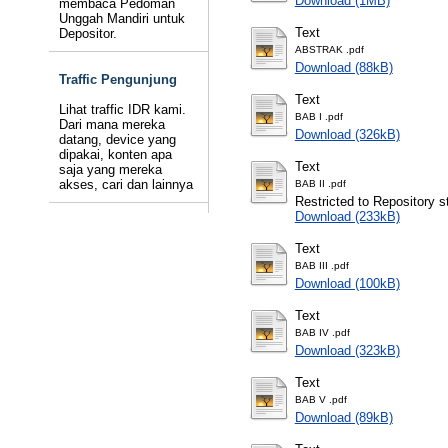
Download (1MB)
membaca Pedoman
Unggah Mandiri untuk
Text
Depositor.
ABSTRAK .pdf
Download (88kB)
Traffic Pengunjung
Text
Lihat traffic IDR kami.
BAB I .pdf
Dari mana mereka
Download (326kB)
datang, device yang
dipakai, konten apa
Text
saja yang mereka
akses, cari dan lainnya
BAB II .pdf
Restricted to Repository st
Download (233kB)
Text
BAB III .pdf
Download (100kB)
Text
BAB IV .pdf
Download (323kB)
Text
BAB V .pdf
Download (89kB)