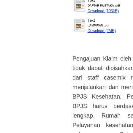
Text
DAFTAR PUSTAKA .pdf
Download (193kB)
Text
LAMPIRAN .pdf
Download (2MB)
Pengajuan Klaim oleh 
tidak dapat dipisahk
dari staff casemix 
menjalankan dan meny
BPJS Kesehatan. Pe
BPJS harus berdas
lengkap. Rumah sa
Pelayanan kesehata