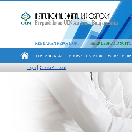
KEBIJAKAN REPOSITORI
HELP DESK AND SUPPO
TENTANG KAMI
BROWSE DATA IDR
WEBSITE UIN
Login
Create Account