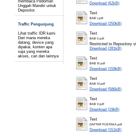
membaca Pedoman
Download (62kB)
Unggah Mandiri untuk
Depositor.
Text
BAB I.pdf
Download (250kB)
Traffic Pengunjung
Lihat traffic IDR kami.
Text
Dari mana mereka
BAB II.pdf
datang, device yang
Restricted to Repository st
dipakai, konten apa
Download (281kB)
saja yang mereka
akses, cari dan lainnya
Text
BAB III.pdf
Download (159kB)
Text
BAB IV.pdf
Download (586kB)
Text
BAB V.pdf
Download (19kB)
Text
DAFTAR PUSTAKA.pdf
Download (151kB)