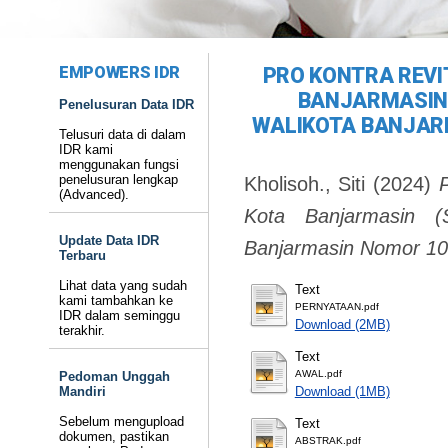
EMPOWERS IDR
PRO KONTRA REVI
BANJARMASIN 
Penelusuran Data IDR
WALIKOTA BANJARM
Telusuri data di dalam
IDR kami
menggunakan fungsi
penelusuran lengkap
Kholisoh., Siti
(2024)
P
(Advanced).
Kota Banjarmasin (
Update Data IDR
Banjarmasin Nomor 10
Terbaru
Lihat data yang sudah
Text
kami tambahkan ke
PERNYATAAN.pdf
IDR dalam seminggu
Download (2MB)
terakhir.
Text
AWAL.pdf
Pedoman Unggah
Mandiri
Download (1MB)
Sebelum mengupload
Text
dokumen, pastikan
ABSTRAK.pdf