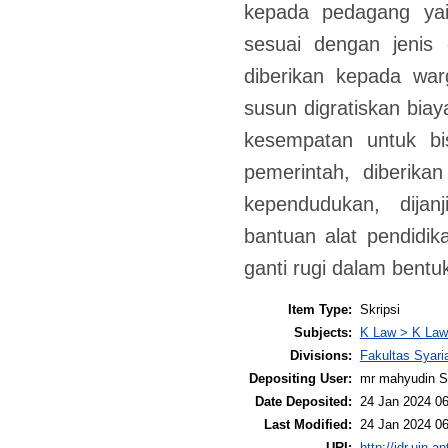
kepada pedagang ya
sesuai dengan jenis
diberikan kepada war
susun digratiskan biay
kesempatan untuk bi
pemerintah, diberik
kependudukan, dijan
bantuan alat pendidi
ganti rugi dalam bentu
Item Type:
Skripsi
Subjects:
K Law > K Law
Divisions:
Fakultas Syari
Depositing User:
mr mahyudin S
Date Deposited:
24 Jan 2024 06
Last Modified:
24 Jan 2024 06
URI:
http://idr.uin-a