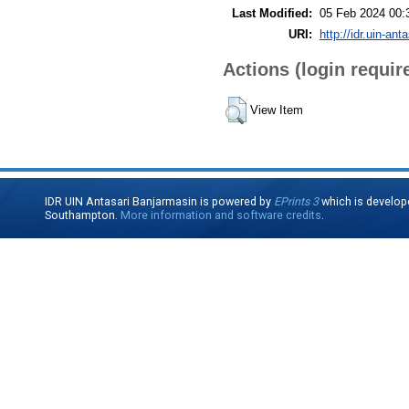
Last Modified:
05 Feb 2024 00:
URI:
http://idr.uin-ant
Actions (login requir
View Item
IDR UIN Antasari Banjarmasin is powered by
EPrints 3
which is develop
Southampton.
More information and software credits
.