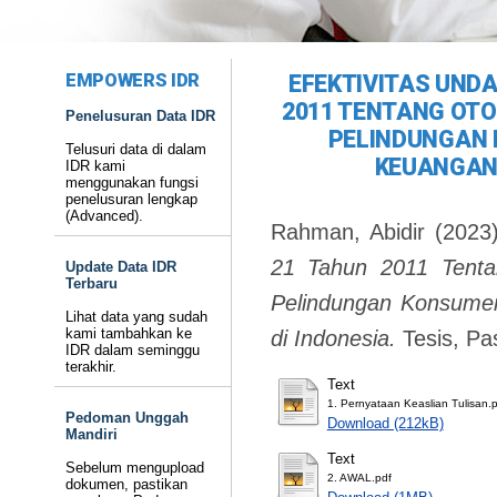
EMPOWERS IDR
EFEKTIVITAS UND
2011 TENTANG OT
Penelusuran Data IDR
PELINDUNGAN
Telusuri data di dalam
KEUANGAN 
IDR kami
menggunakan fungsi
penelusuran lengkap
(Advanced).
Rahman, Abidir
(2023
21 Tahun 2011 Tenta
Update Data IDR
Terbaru
Pelindungan Konsume
Lihat data yang sudah
kami tambahkan ke
di Indonesia.
Tesis, Pa
IDR dalam seminggu
terakhir.
Text
1. Pernyataan Keaslian Tulisan.
Pedoman Unggah
Download (212kB)
Mandiri
Text
Sebelum mengupload
2. AWAL.pdf
dokumen, pastikan