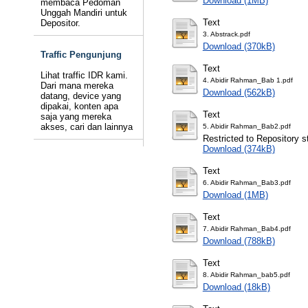
Download (1MB)
membaca Pedoman
Unggah Mandiri untuk
Text
Depositor.
3. Abstrack.pdf
Download (370kB)
Traffic Pengunjung
Text
Lihat traffic IDR kami.
4. Abidir Rahman_Bab 1.pdf
Dari mana mereka
Download (562kB)
datang, device yang
dipakai, konten apa
Text
saja yang mereka
akses, cari dan lainnya
5. Abidir Rahman_Bab2.pdf
Restricted to Repository st
Download (374kB)
Text
6. Abidir Rahman_Bab3.pdf
Download (1MB)
Text
7. Abidir Rahman_Bab4.pdf
Download (788kB)
Text
8. Abidir Rahman_bab5.pdf
Download (18kB)