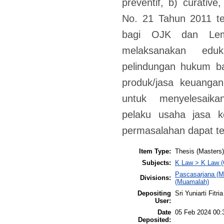
preventif, b) curative
No. 21 Tahun 2011 t
bagi OJK dan Lem
melaksanakan eduk
pelindungan hukum 
produk/jasa keuanga
untuk menyelesaika
pelaku usaha jasa 
permasalahan dapat ter
Item Type:
Thesis (Masters)
Subjects:
K Law > K Law (
Pascasarjana (M
Divisions:
(Muamalah)
Depositing
Sri Yuniarti Fitria
User:
Date
05 Feb 2024 00:
Deposited: