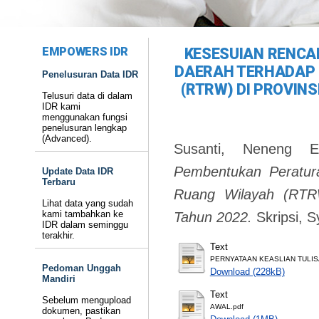
EMPOWERS IDR
KESESUIAN RENC
DAERAH TERHADAP 
Penelusuran Data IDR
(RTRW) DI PROVIN
Telusuri data di dalam
IDR kami
menggunakan fungsi
penelusuran lengkap
(Advanced).
Susanti, Neneng E
Pembentukan Peratur
Update Data IDR
Terbaru
Ruang Wilayah (RTRW
Lihat data yang sudah
kami tambahkan ke
Tahun 2022.
Skripsi, S
IDR dalam seminggu
terakhir.
Text
PERNYATAAN KEASLIAN TULIS
Pedoman Unggah
Download (228kB)
Mandiri
Text
Sebelum mengupload
AWAL.pdf
dokumen, pastikan