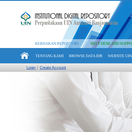
KEBIJAKAN REPOSITORI
HELP DESK AND SUPPO
TENTANG KAMI
BROWSE DATA IDR
WEBSITE UIN
Login
Create Account