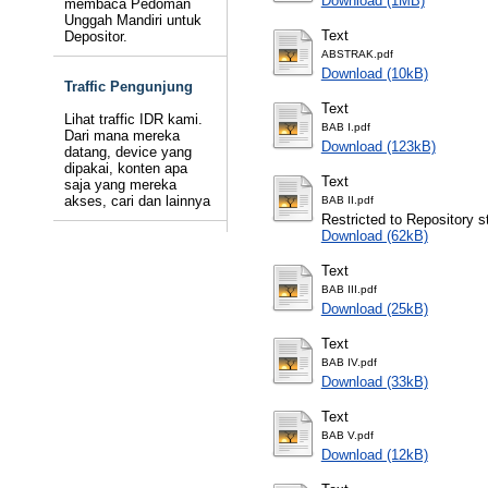
Download (1MB)
membaca Pedoman
Unggah Mandiri untuk
Text
Depositor.
ABSTRAK.pdf
Download (10kB)
Traffic Pengunjung
Text
Lihat traffic IDR kami.
BAB I.pdf
Dari mana mereka
Download (123kB)
datang, device yang
dipakai, konten apa
Text
saja yang mereka
akses, cari dan lainnya
BAB II.pdf
Restricted to Repository st
Download (62kB)
Text
BAB III.pdf
Download (25kB)
Text
BAB IV.pdf
Download (33kB)
Text
BAB V.pdf
Download (12kB)