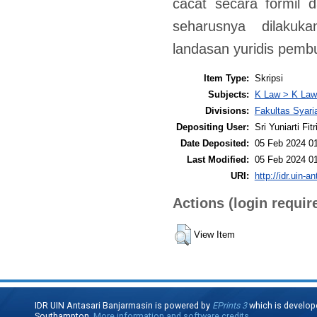
cacat secara formil d
seharusnya dilakuk
landasan yuridis pemb
Item Type:
Skripsi
Subjects:
K Law > K Law
Divisions:
Fakultas Syari
Depositing User:
Sri Yuniarti Fitr
Date Deposited:
05 Feb 2024 0
Last Modified:
05 Feb 2024 0
URI:
http://idr.uin-a
Actions (login requir
View Item
IDR UIN Antasari Banjarmasin is powered by
EPrints 3
which is develop
Southampton.
More information and software credits
.