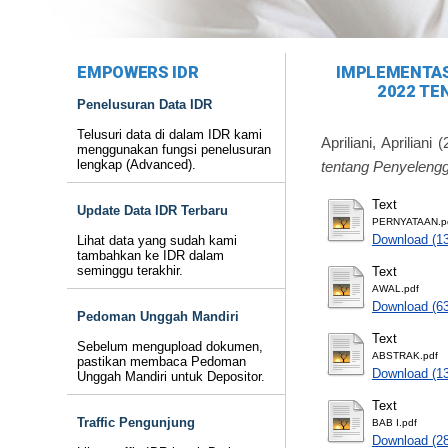
EMPOWERS IDR
IMPLEMENTAS
2022 TE
Penelusuran Data IDR
Telusuri data di dalam IDR kami
Apriliani, Apriliani
(
menggunakan fungsi penelusuran
lengkap (Advanced).
tentang Penyeleng
Text
Update Data IDR Terbaru
PERNYATAAN.p
Download (1
Lihat data yang sudah kami
tambahkan ke IDR dalam
seminggu terakhir.
Text
AWAL.pdf
Download (6
Pedoman Unggah Mandiri
Text
Sebelum mengupload dokumen,
ABSTRAK.pdf
pastikan membaca Pedoman
Download (1
Unggah Mandiri untuk Depositor.
Text
Traffic Pengunjung
BAB I.pdf
Download (2