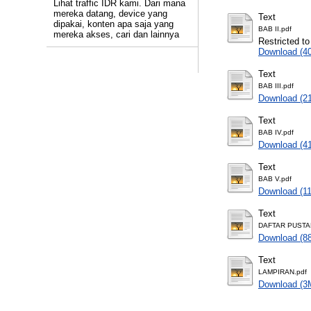
Lihat traffic IDR kami. Dari mana
mereka datang, device yang
Text
dipakai, konten apa saja yang
BAB II.pdf
mereka akses, cari dan lainnya
Restricted to
Download (4
Text
BAB III.pdf
Download (2
Text
BAB IV.pdf
Download (4
Text
BAB V.pdf
Download (1
Text
DAFTAR PUSTA
Download (8
Text
LAMPIRAN.pdf
Download (3