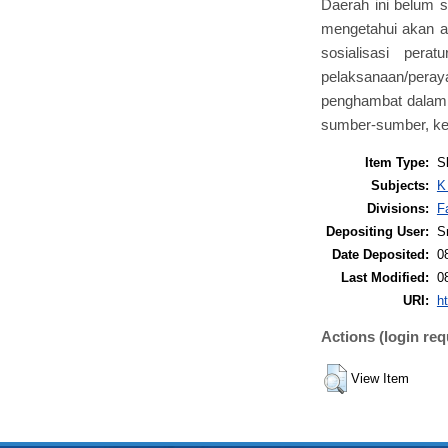
Daerah ini belum s
mengetahui akan ad
sosialisasi pera
pelaksanaan/peray
penghambat dalam 
sumber-sumber, ket
Item Type:
S
Subjects:
K
Divisions:
F
Depositing User:
Sr
Date Deposited:
0
Last Modified:
0
URI:
ht
Actions (login req
View Item