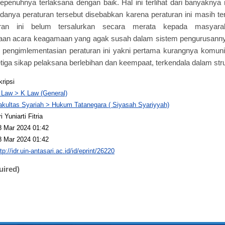
epenuhnya terlaksana dengan baik. Hal ini terlihat dari banyaknya
anya peraturan tersebut disebabkan karena peraturan ini masih ter
turan ini belum tersalurkan secara merata kepada masyara
aan acara keagamaan yang agak susah dalam sistem pengurusannya 
pengimlementasian peraturan ini yakni pertama kurangnya komuni
iga sikap pelaksana berlebihan dan keempaat, terkendala dalam struk
kripsi
 Law > K Law (General)
akultas Syariah > Hukum Tatanegara ( Siyasah Syariyyah)
i Yuniarti Fitria
8 Mar 2024 01:42
8 Mar 2024 01:42
tp://idr.uin-antasari.ac.id/id/eprint/26220
uired)