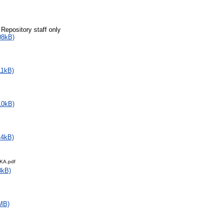
 Repository staff only
08kB)
11kB)
10kB)
14kB)
KA.pdf
8kB)
MB)