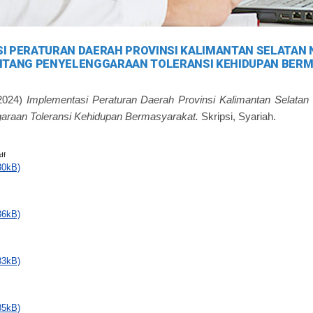
I PERATURAN DAERAH PROVINSI KALIMANTAN SELATAN
NTANG PENYELENGGARAAN TOLERANSI KEHIDUPAN BER
2024)
Implementasi Peraturan Daerah Provinsi Kalimantan Selata
garaan Toleransi Kehidupan Bermasyarakat.
Skripsi, Syariah.
df
30kB)
36kB)
33kB)
85kB)