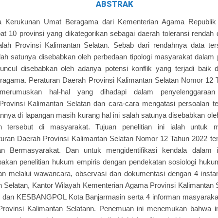
ABSTRAK
a Kerukunan Umat Beragama dari Kementerian Agama Republik 
t 10 provinsi yang dikategorikan sebagai daerah toleransi rendah 
ialah Provinsi Kalimantan Selatan. Sebab dari rendahnya data ter
lah satunya disebabkan oleh perbedaan tipologi masyarakat dalam p
uncul disebabkan oleh adanya potensi konflik yang terjadi baik 
ragama. Peraturan Daerah Provinsi Kalimantan Selatan Nomor 12 T
 merumuskan hal-hal yang dihadapi dalam penyelenggaraan 
Provinsi Kalimantan Selatan dan cara-cara mengatasi persoalan t
nya di lapangan masih kurang hal ini salah satunya disebabkan ole
an tersebut di masyarakat. Tujuan penelitian ini ialah untuk
turan Daerah Provinsi Kalimantan Selatan Nomor 12 Tahun 2022 te
an Bermasyarakat. Dan untuk mengidentifikasi kendala dalam i
upakan penelitian hukum empiris dengan pendekatan sosiologi huk
an melalui wawancara, observasi dan dokumentasi dengan 4 instan
n Selatan, Kantor Wilayah Kementerian Agama Provinsi Kalimantan 
n dan KESBANGPOL Kota Banjarmasin serta 4 informan masyarakat 
di Provinsi Kalimantan Selatann. Penemuan ini menemukan bahwa i