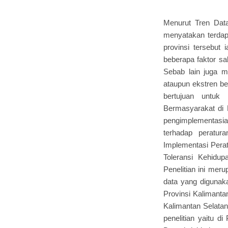
Menurut Tren Dat
menyatakan terdapa
provinsi tersebut 
beberapa faktor sa
Sebab lain juga m
ataupun ekstren be
bertujuan untuk
Bermasyarakat di 
pengimplementasian
terhadap peratur
Implementasi Pera
Toleransi Kehidup
Penelitian ini mer
data yang digunak
Provinsi Kalimanta
Kalimantan Selata
penelitian yaitu 