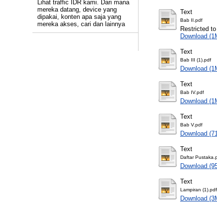
Lihat traffic IDR kami. Dari mana
mereka datang, device yang
Text
dipakai, konten apa saja yang
Bab II.pdf
mereka akses, cari dan lainnya
Restricted to
Download (1
Text
Bab III (1).pdf
Download (1
Text
Bab IV.pdf
Download (1
Text
Bab V.pdf
Download (7
Text
Daftar Pustaka.
Download (9
Text
Lampiran (1).pdf
Download (3