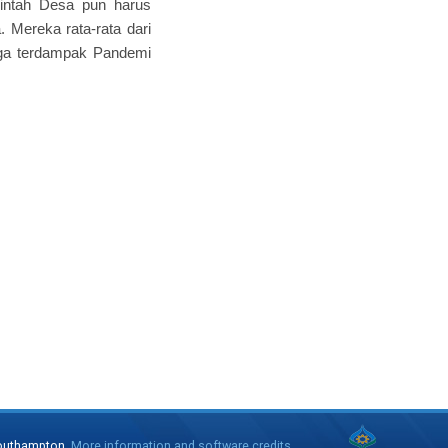
intah Desa pun harus
 Mereka rata-rata dari
uga terdampak Pandemi
 Southampton.
More information and software credits
.