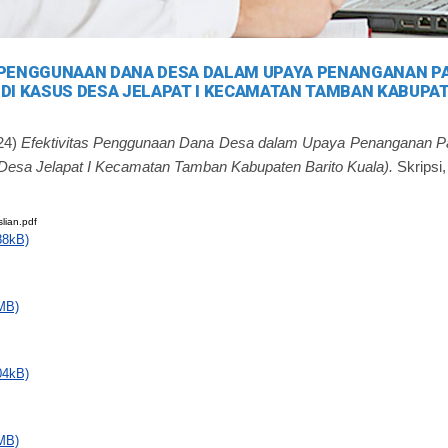
 PENGGUNAAN DANA DESA DALAM UPAYA PENANGANAN PA
UDI KASUS DESA JELAPAT I KECAMATAN TAMBAN KABUPA
24)
Efektivitas Penggunaan Dana Desa dalam Upaya Penanganan P
Desa Jelapat I Kecamatan Tamban Kabupaten Barito Kuala).
Skripsi,
lian.pdf
88kB)
MB)
04kB)
MB)