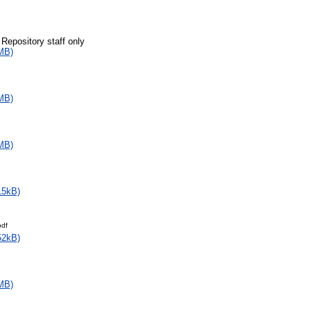
 Repository staff only
MB)
MB)
MB)
15kB)
pdf
52kB)
MB)