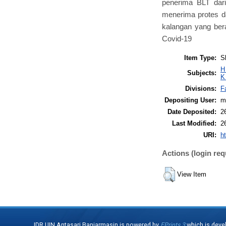
penerima BLT dar
menerima protes da
kalangan yang ber
Covid-19
Item Type:
S
H
Subjects:
K
Divisions:
F
Depositing User:
m
Date Deposited:
2
Last Modified:
2
URI:
ht
Actions (login req
View Item
IDR UIN Antasari Banjarmasin is powered by
EPrints 3
which is deve