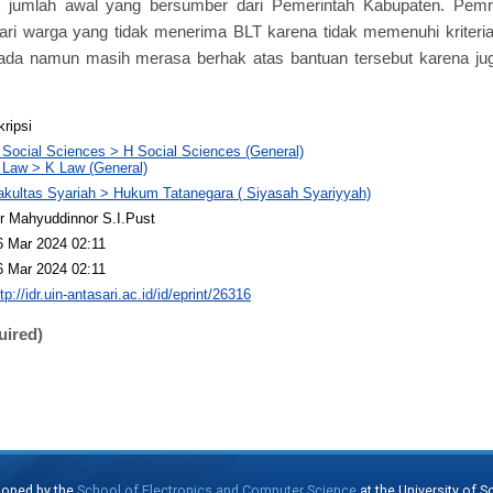
i jumlah awal yang bersumber dari Pemerintah Kabupaten. Pemr
ri warga yang tidak menerima BLT karena tidak memenuhi kriteria.
ada namun masih merasa berhak atas bantuan tersebut karena j
kripsi
 Social Sciences > H Social Sciences (General)
 Law > K Law (General)
akultas Syariah > Hukum Tatanegara ( Siyasah Syariyyah)
r Mahyuddinnor S.I.Pust
6 Mar 2024 02:11
6 Mar 2024 02:11
tp://idr.uin-antasari.ac.id/id/eprint/26316
uired)
loped by the
School of Electronics and Computer Science
at the University of