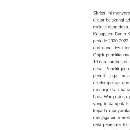
Skripsi ini menyor
dilatar belakangi 
melalui dana desa.
Kabupaten Barito 
periode 2020-2022. 
dari dana desa ter
Objek penelitianny
10 narasumber, di 
desa. Peneliti ju
peneliti juga me
dikelompokan dan d
menunjukkan bahwa
baik. Warga desa 
yang terdampak Pa
kepada masyaraka
menjaga diri merek
data penerima BLT 