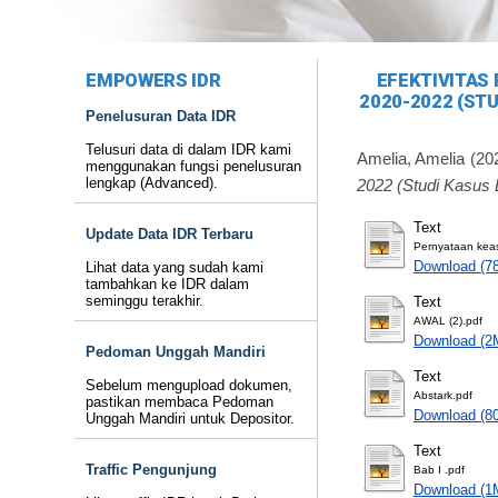
EMPOWERS IDR
EFEKTIVITAS
2020-2022 (ST
Penelusuran Data IDR
Telusuri data di dalam IDR kami
Amelia, Amelia
(20
menggunakan fungsi penelusuran
lengkap (Advanced).
2022 (Studi Kasus 
Text
Update Data IDR Terbaru
Pernyataan keas
Download (7
Lihat data yang sudah kami
tambahkan ke IDR dalam
seminggu terakhir.
Text
AWAL (2).pdf
Download (2
Pedoman Unggah Mandiri
Text
Sebelum mengupload dokumen,
Abstark.pdf
pastikan membaca Pedoman
Download (8
Unggah Mandiri untuk Depositor.
Text
Traffic Pengunjung
Bab I .pdf
Download (1