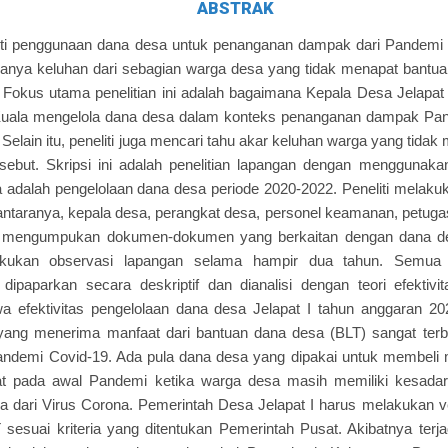
ABSTRAK
oti penggunaan dana desa untuk penanganan dampak dari Pandemi Co
adanya keluhan dari sebagian warga desa yang tidak menapat bantua
 Fokus utama penelitian ini adalah bagaimana Kepala Desa Jelapa
Kuala mengelola dana desa dalam konteks penanganan dampak Pa
Selain itu, peneliti juga mencari tahu akar keluhan warga yang tidak
sebut. Skripsi ini adalah penelitian lapangan dengan menggunakan 
a adalah pengelolaan dana desa periode 2020-2022. Peneliti mela
antaranya, kepala desa, perangkat desa, personel keamanan, petug
ga mengumpukan dokumen-dokumen yang berkaitan dengan dana desa
lakukan observasi lapangan selama hampir dua tahun. Semua
ipaparkan secara deskriptif dan dianalisi dengan teori efektivita
 efektivitas pengelolaan dana desa Jelapat I tahun anggaran 20
yang menerima manfaat dari bantuan dana desa (BLT) sangat ter
ndemi Covid-19. Ada pula dana desa yang dipakai untuk membeli 
t pada awal Pandemi ketika warga desa masih memiliki kesadar
a dari Virus Corona. Pemerintah Desa Jelapat I harus melakukan ve
sesuai kriteria yang ditentukan Pemerintah Pusat. Akibatnya terj