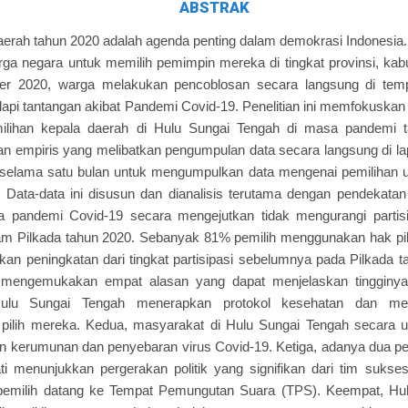
ABSTRAK
aerah tahun 2020 adalah agenda penting dalam demokrasi Indonesia. P
a negara untuk memilih pemimpin mereka di tingkat provinsi, kab
er 2020, warga melakukan pencoblosan secara langsung di tem
i tantangan akibat Pandemi Covid-19. Penelitian ini memfokuskan p
ilihan kepala daerah di Hulu Sungai Tengah di masa pandemi ta
an empiris yang melibatkan pengumpulan data secara langsung di la
ian selama satu bulan untuk mengumpulkan data mengenai pemiliha
Data-data ini disusun dan dianalisis terutama dengan pendekatan kua
pandemi Covid-19 secara mengejutkan tidak mengurangi partisi
am Pilkada tahun 2020. Sebanyak 81% pemilih menggunakan hak pil
kan peningkatan dari tingkat partisipasi sebelumnya pada Pilkada 
i mengemukakan empat alasan yang dapat menjelaskan tingginya ti
lu Sungai Tengah menerapkan protokol kesehatan dan men
pilih mereka. Kedua, masyarakat di Hulu Sungai Tengah secara
kan kerumunan dan penyebaran virus Covid-19. Ketiga, adanya dua p
ti menunjukkan pergerakan politik yang signifikan dari tim suks
emilih datang ke Tempat Pemungutan Suara (TPS). Keempat, Hul