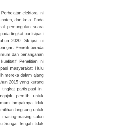
erhelatan elektoral ini
upaten, dan kota. Pada
pat pemungutan suara
ada tingkat partisipasi
hun 2020. Skripsi ini
pangan. Peneliti berada
n umum dan penanganan
litatif. Penelitian ini
pasi masyarakat Hulu
ih mereka dalam ajang
tahun 2015 yang kurang
ngkat partisipasi ini.
gajak pemilih untuk
 umum tampaknya tidak
emilihan langsung untuk
es masing-masing calon
u Sungai Tengah tidak