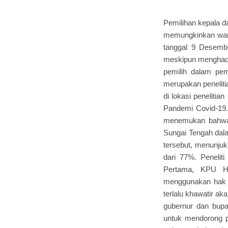
Pemilihan kepala d
memungkinkan warg
tanggal 9 Desemb
meskipun menghadap
pemilih dalam pem
merupakan peneliti
di lokasi penelit
Pandemi Covid-19. 
menemukan bahwa 
Sungai Tengah dal
tersebut, menunjuk
dari 77%. Penelit
Pertama, KPU Hu
menggunakan hak 
terlalu khawatir a
gubernur dan bupa
untuk mendorong p