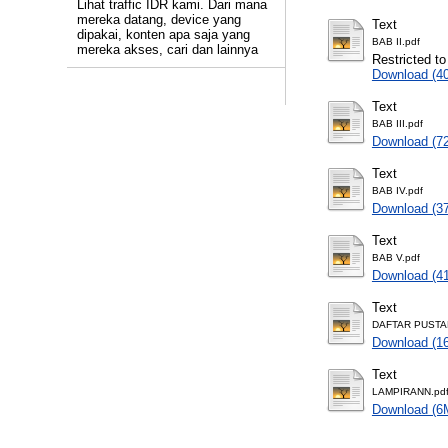
Lihat traffic IDR kami. Dari mana
mereka datang, device yang
Text
dipakai, konten apa saja yang
BAB II.pdf
mereka akses, cari dan lainnya
Restricted to
Download (4
Text
BAB III.pdf
Download (7
Text
BAB IV.pdf
Download (3
Text
BAB V.pdf
Download (4
Text
DAFTAR PUSTA
Download (1
Text
LAMPIRANN.pd
Download (6