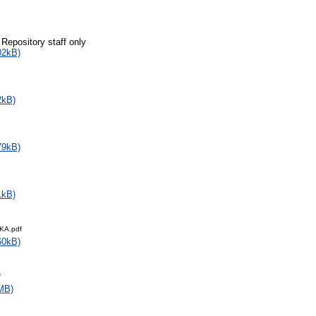
 Repository staff only
02kB)
2kB)
79kB)
1kB)
KA.pdf
60kB)
f
MB)