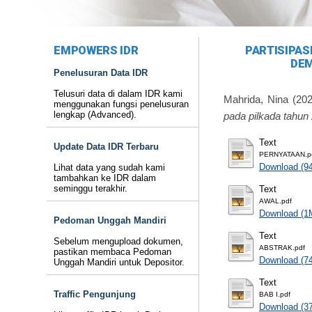
EMPOWERS IDR
PARTISIPA
DEM
Penelusuran Data IDR
Telusuri data di dalam IDR kami
Mahrida, Nina
(20
menggunakan fungsi penelusuran
lengkap (Advanced).
pada pilkada tahun
Text
Update Data IDR Terbaru
PERNYATAAN.p
Download (9
Lihat data yang sudah kami
tambahkan ke IDR dalam
seminggu terakhir.
Text
AWAL.pdf
Download (1
Pedoman Unggah Mandiri
Text
Sebelum mengupload dokumen,
ABSTRAK.pdf
pastikan membaca Pedoman
Download (7
Unggah Mandiri untuk Depositor.
Text
Traffic Pengunjung
BAB I.pdf
Download (3