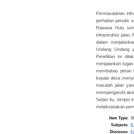
Permasalahan infr
perhatian penulis
Rawana Hulu send
infrastruktur jalan
dalam menjalanka
Undang Undang y
Penelitian ini di
menjalankan tugas
membahas peran k
kepala desa menyi
masalah jalan yan
mempengaruhi akan
Selain itu, skrips
melaksanakan pemba
Item Type:
S
Subjects:
K
Divisions:
F