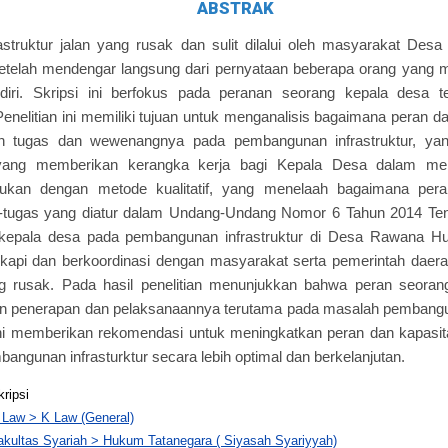
ABSTRAK
astruktur jalan yang rusak dan sulit dilalui oleh masyarakat De
 setelah mendengar langsung dari pernyataan beberapa orang yang
iri. Skripsi ini berfokus pada peranan seorang kepala desa 
. Penelitian ini memiliki tujuan untuk menganalisis bagaimana peran 
n tugas dan wewenangnya pada pembangunan infrastruktur, yan
ang memberikan kerangka kerja bagi Kepala Desa dalam mela
lakukan dengan metode kualitatif, yang menelaah bagaimana pe
-tugas yang diatur dalam Undang-Undang Nomor 6 Tahun 2014 Tenta
epala desa pada pembangunan infrastruktur di Desa Rawana Hu
kapi dan berkoordinasi dengan masyarakat serta pemerintah daer
g rusak. Pada hasil penelitian menunjukkan bahwa peran seora
 penerapan dan pelaksanaannya terutama pada masalah pembanguna
i ini memberikan rekomendasi untuk meningkatkan peran dan kapas
ngunan infrasturktur secara lebih optimal dan berkelanjutan.
kripsi
 Law > K Law (General)
akultas Syariah > Hukum Tatanegara ( Siyasah Syariyyah)