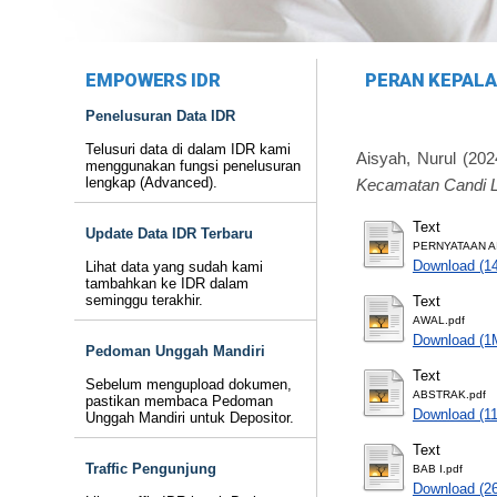
EMPOWERS IDR
PERAN KEPALA
Penelusuran Data IDR
Telusuri data di dalam IDR kami
Aisyah, Nurul
(202
menggunakan fungsi penelusuran
lengkap (Advanced).
Kecamatan Candi L
Text
Update Data IDR Terbaru
PERNYATAAN AI
Download (1
Lihat data yang sudah kami
tambahkan ke IDR dalam
seminggu terakhir.
Text
AWAL.pdf
Download (1
Pedoman Unggah Mandiri
Text
Sebelum mengupload dokumen,
ABSTRAK.pdf
pastikan membaca Pedoman
Download (1
Unggah Mandiri untuk Depositor.
Text
Traffic Pengunjung
BAB I.pdf
Download (2