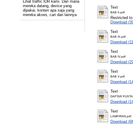
Lihat traffic IDR kami. Dari mana
mereka datang, device yang
Text
dipakai, konten apa saja yang
BAB II.pdf
mereka akses, cari dan lainnya
Restricted to
Download (3
Text
BAB III.pdf
Download (1
Text
BAB IV.pdf
Download (2
Text
BAB V.pdf
Download (1
Text
DAFTAR PUSTA
Download (1
Text
LAMPIRAN.pdf
Download (6