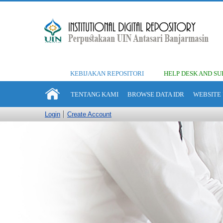
KEBIJAKAN REPOSITORI
HELP DESK AND SU
TENTANG KAMI
BROWSE DATA IDR
WEBSITE 
Login
Create Account