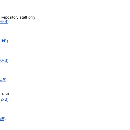
 Repository staff only
96kB)
11kB)
90kB)
4kB)
KA.pdf
42kB)
MB)