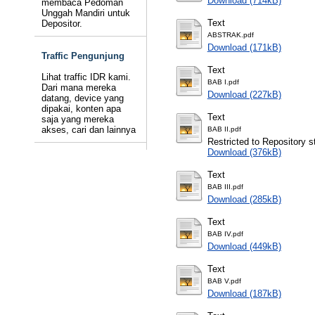
Download (714kB)
membaca Pedoman
Unggah Mandiri untuk
Text
Depositor.
ABSTRAK.pdf
Download (171kB)
Traffic Pengunjung
Text
Lihat traffic IDR kami.
BAB I.pdf
Dari mana mereka
Download (227kB)
datang, device yang
dipakai, konten apa
Text
saja yang mereka
akses, cari dan lainnya
BAB II.pdf
Restricted to Repository st
Download (376kB)
Text
BAB III.pdf
Download (285kB)
Text
BAB IV.pdf
Download (449kB)
Text
BAB V.pdf
Download (187kB)