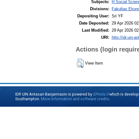
Subjects:
H Social Scien
Divisions:
Fakultas Ekono
Depositing User:
Sri YF
Date Deposited:
29 Apr 2026 02
Last Modified:
29 Apr 2026 02
URI:
http://idr.uin-a
Actions (login requir
View Item
IDR UIN Antasari Banjarmasin is powered by
EPrints 3
which is develop
Southampton.
More information and software credits
.