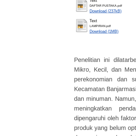
Text
DAFTAR PUSTAKA.pdf
Download (237kB)
Text
LAMPIRAN.pdf
Download (1MB)
Penelitian ini dilata
Mikro, Kecil, dan M
perekonomian dan s
Kecamatan Banjarmasi
dan minuman. Namun
meningkatkan penda
dipengaruhi oleh fakto
produk yang belum opt