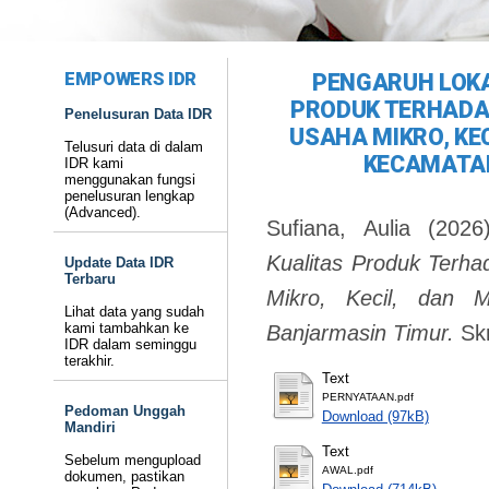
EMPOWERS IDR
PENGARUH LOKA
PRODUK TERHADA
Penelusuran Data IDR
USAHA MIKRO, KE
Telusuri data di dalam
KECAMATA
IDR kami
menggunakan fungsi
penelusuran lengkap
(Advanced).
Sufiana, Aulia
(202
Kualitas Produk Terh
Update Data IDR
Terbaru
Mikro, Kecil, dan
Lihat data yang sudah
kami tambahkan ke
Banjarmasin Timur.
Sk
IDR dalam seminggu
terakhir.
Text
PERNYATAAN.pdf
Pedoman Unggah
Download (97kB)
Mandiri
Text
Sebelum mengupload
AWAL.pdf
dokumen, pastikan