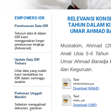
EMPOWERS IDR
RELEVANSI KONSE
TAHUN DALAM KI
Penelusuran Data IDR
UMAR AHMAD B
Telusuri data di dalam
IDR kami
menggunakan fungsi
penelusuran lengkap
Mustakim, Ahmad
(2
(Advanced).
Anak Usia 5-6 Tahun 
Update Data IDR
Umar Ahmad Baradja 
Terbaru
dan Keguruan.
Lihat data yang sudah
kami tambahkan ke
IDR dalam seminggu
Text
terakhir.
PERNYATAAN.pdf
Download (665kB)
Pedoman Unggah
Text
Mandiri
AWAL.pdf
Sebelum mengupload
Download (1MB)
dokumen, pastikan