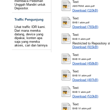
membaca Pedoman
Text
Unggah Mandiri untuk
ABSTRAK akim.pdf
Depositor.
Download (110kB)
Text
Traffic Pengunjung
BAB I akim.pdf
Lihat traffic IDR kami.
Download (765kB)
Dari mana mereka
datang, device yang
Text
dipakai, konten apa
BAB II akim.pdf
saja yang mereka
Restricted to Repository st
akses, cari dan lainnya
Download (915kB)
Text
BAB III akim.pdf
Download (458kB)
Text
BAB IV akim.pdf
Download (497kB)
Text
BAB V akim.pdf
Download (510kB)
Text
BAB VI akim.pdf