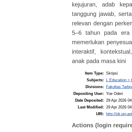
kejujuran, adab kepa
tanggung jawab, serta
relevan dengan perke
5–6 tahun pada era
memerlukan penyesuai
interaktif, kontekstu
anak pada masa kini
Item Type:
Skripsi
Subjects:
L Education > 
Divisions:
Fakultas Tarbi
Depositing User:
Yoe Oden
Date Deposited:
29 Apr 2026 04
Last Modified:
29 Apr 2026 04
URI:
http://idr.uin-a
Actions (login requir