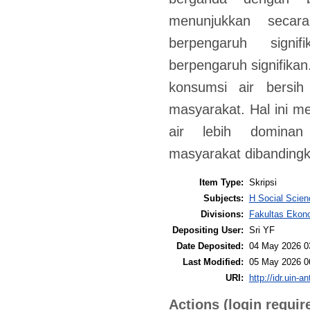
menunjukkan secara
berpengaruh signi
berpengaruh signifikan
konsumsi air bersih 
masyarakat. Hal ini m
air lebih dominan
masyarakat dibandingk
Item Type:
Skripsi
Subjects:
H Social Scien
Divisions:
Fakultas Ekono
Depositing User:
Sri YF
Date Deposited:
04 May 2026 0
Last Modified:
05 May 2026 0
URI:
http://idr.uin-a
Actions (login requir