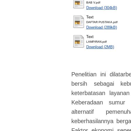
BAB V.pdf
Download (304kB)
Text
DAFTAR PUSTAKA.pdf
Download (289kB)
Text
LAMPIRAN.pdf
Download (2MB)
Penelitian ini dilatar
bersih sebagai keb
keterbatasan layanan
Keberadaan sumur b
alternatif peme
keberhasilannya berga
Faktor ekonomi seper