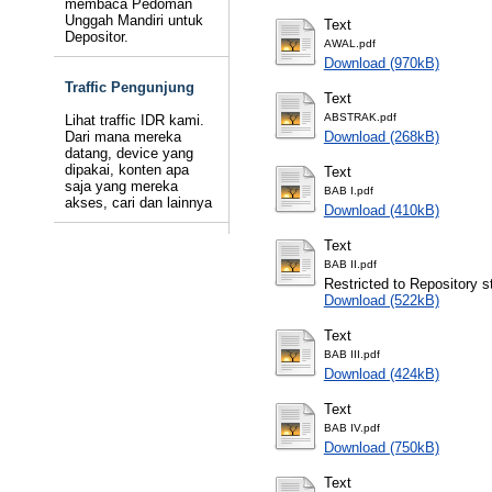
membaca Pedoman
Unggah Mandiri untuk
Text
Depositor.
AWAL.pdf
Download (970kB)
Traffic Pengunjung
Text
ABSTRAK.pdf
Lihat traffic IDR kami.
Dari mana mereka
Download (268kB)
datang, device yang
dipakai, konten apa
Text
saja yang mereka
BAB I.pdf
akses, cari dan lainnya
Download (410kB)
Text
BAB II.pdf
Restricted to Repository st
Download (522kB)
Text
BAB III.pdf
Download (424kB)
Text
BAB IV.pdf
Download (750kB)
Text