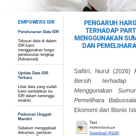
EMPOWERS IDR
PENGARUH HARGA
TERHADAP PART
Penelusuran Data IDR
MENGGUNAKAN SUM
Telusuri data di dalam
DAN PEMELIHARA
IDR kami
menggunakan fungsi
penelusuran lengkap
(Advanced).
Safitri, Nurul
(2026)
Update Data IDR
Terbaru
Bersih terhadap 
Lihat data yang sudah
Menggunakan Sumu
kami tambahkan ke
IDR dalam seminggu
Pemelihara Babussal
terakhir.
Ekonomi dan Bisnis Is
Pedoman Unggah
Mandiri
Text
Sebelum mengupload
PERNYATAAN.pdf
dokumen, pastikan
Download (91kB)