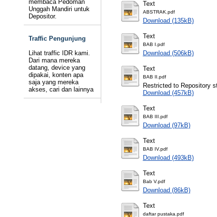
membaca Pedoman
Text
Unggah Mandiri untuk
ABSTRAK.pdf
Depositor.
Download (135kB)
Text
Traffic Pengunjung
BAB I.pdf
Lihat traffic IDR kami.
Download (506kB)
Dari mana mereka
datang, device yang
Text
dipakai, konten apa
BAB II.pdf
saja yang mereka
Restricted to Repository st
akses, cari dan lainnya
Download (457kB)
Text
BAB III.pdf
Download (97kB)
Text
BAB IV.pdf
Download (493kB)
Text
Bab V.pdf
Download (86kB)
Text
daftar pustaka.pdf