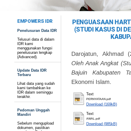
EMPOWERS IDR
PENGUASAAN HART
(STUDI KASUS DI 
Penelusuran Data IDR
KABUP
Telusuri data di dalam
IDR kami
menggunakan fungsi
penelusuran lengkap
Darojatun, Akhmad
(
(Advanced).
Oleh Anak Angkat (St
Update Data IDR
Bajuin Kabupaten Ta
Terbaru
Ekonomi Islam.
Lihat data yang sudah
kami tambahkan ke
IDR dalam seminggu
Text
terakhir.
PERNYATAAN.pdf
Download (169kB)
Pedoman Unggah
Text
Mandiri
AWAL.pdf
Sebelum mengupload
Download (985kB)
dokumen, pastikan