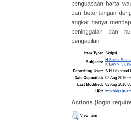
penguasaan harta wari
dan betentangan den
angkat hanya mendapat
peninggalan dan it
pengadilan
Item Type:
Skripsi
H Social Scie
Subjects:
K Law > K Law
Depositing User:
S.H.I Akhmad 
Date Deposited:
02 Aug 2016 0
Last Modified:
02 Aug 2016 0
URI:
http://idr.uin-a
Actions (login requir
View Item