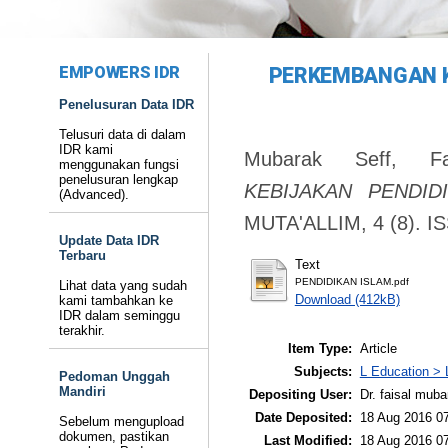
EMPOWERS IDR
PERKEMBANGAN K
Penelusuran Data IDR
Telusuri data di dalam
IDR kami
Mubarak Seff, Fai
menggunakan fungsi
penelusuran lengkap
KEBIJAKAN PENDID
(Advanced).
MUTA'ALLIM, 4 (8). I
Update Data IDR
Terbaru
Text
PENDIDIKAN ISLAM.pdf
Lihat data yang sudah
Download (412kB)
kami tambahkan ke
IDR dalam seminggu
terakhir.
Item Type:
Article
Subjects:
L Education > 
Pedoman Unggah
Mandiri
Depositing User:
Dr. faisal muba
Date Deposited:
18 Aug 2016 0
Sebelum mengupload
dokumen, pastikan
Last Modified:
18 Aug 2016 0