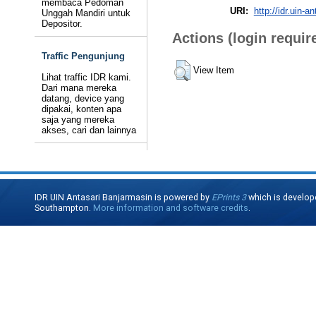
membaca Pedoman
URI:
http://idr.uin-a
Unggah Mandiri untuk
Depositor.
Actions (login requir
Traffic Pengunjung
View Item
Lihat traffic IDR kami.
Dari mana mereka
datang, device yang
dipakai, konten apa
saja yang mereka
akses, cari dan lainnya
IDR UIN Antasari Banjarmasin is powered by
EPrints 3
which is develop
Southampton.
More information and software credits
.