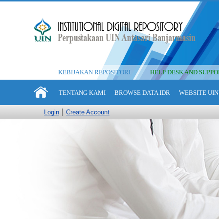
KEBIJAKAN REPOSITORI
HELP DESK AND SUPPO
TENTANG KAMI
BROWSE DATA IDR
WEBSITE UIN
Login
Create Account