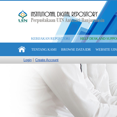
KEBIJAKAN REPOSITORI
HELP DESK AND SUPPO
TENTANG KAMI
BROWSE DATA IDR
WEBSITE UIN
Login
Create Account