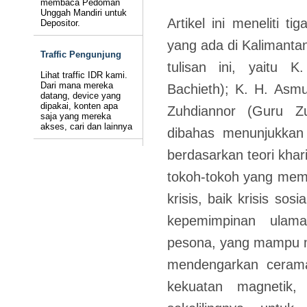
membaca Pedoman
Unggah Mandiri untuk
Artikel ini meneliti t
Depositor.
yang ada di Kalimantan
Traffic Pengunjung
tulisan ini, yaitu
Lihat traffic IDR kami.
Dari mana mereka
Bachieth); K. H. Asm
datang, device yang
dipakai, konten apa
Zuhdiannor (Guru Z
saja yang mereka
akses, cari dan lainnya
dibahas menunjukkan c
berdasarkan teori khar
tokoh-tokoh yang memil
krisis, baik krisis sos
kepemimpinan ulama
pesona, yang mampu m
mendengarkan cerama
kekuatan magnetik,