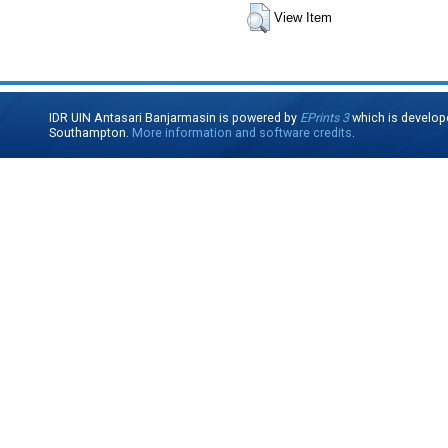
View Item
IDR UIN Antasari Banjarmasin is powered by
EPrints 3
which is develop
Southampton.
More information and software credits
.