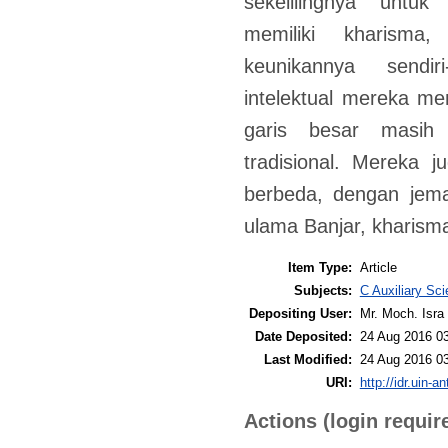
sekelilingnya untu
memiliki kharisma,
keunikannya sendiri
intelektual mereka m
garis besar masih
tradisional. Mereka 
berbeda, dengan jema
ulama Banjar, kharismat
Item Type:
Article
Subjects:
C Auxiliary Sc
Depositing User:
Mr. Moch. Isra 
Date Deposited:
24 Aug 2016 0
Last Modified:
24 Aug 2016 0
URI:
http://idr.uin-a
Actions (login requir