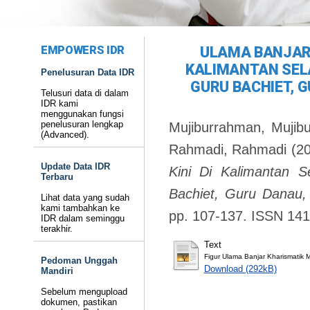
EMPOWERS IDR
ULAMA BANJAR 
KALIMANTAN SEL
Penelusuran Data IDR
GURU BACHIET, 
Telusuri data di dalam
IDR kami
menggunakan fungsi
penelusuran lengkap
Mujiburrahman, Mujib
(Advanced).
Rahmadi, Rahmadi
(2
Update Data IDR
Kini Di Kalimantan S
Terbaru
Bachiet, Guru Danau,
Lihat data yang sudah
kami tambahkan ke
pp. 107-137. ISSN 14
IDR dalam seminggu
terakhir.
Text
Figur Ulama Banjar Kharismatik M
Pedoman Unggah
Download (292kB)
Mandiri
Sebelum mengupload
dokumen, pastikan