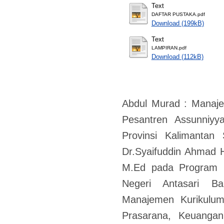
Text
DAFTAR PUSTAKA.pdf
Download (199kB)
Text
LAMPIRAN.pdf
Download (112kB)
Abdul Murad : Manaj
Pesantren Assunniy
Provinsi Kalimantan
Dr.Syaifuddin Ahmad H
M.Ed pada Program P
Negeri Antasari Ba
Manajemen Kurikulum
Prasarana, Keuanga