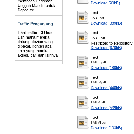
membaca Pedoman
Download (90kB)
Unggah Mandiri untuk
Depositor.
Text
BAB I.pdf
Download (389kB)
Traffic Pengunjung
Lihat traffic IDR kami.
Text
Dari mana mereka
BAB II.pdf
datang, device yang
Restricted to Repository 
dipakai, konten apa
Download (670kB)
saja yang mereka
akses, cari dan lainnya
Text
BAB III.pdf
Download (180kB)
Text
BAB IV.pdf
Download (440kB)
Text
BAB V.pdf
Download (539kB)
Text
BAB VI.pdf
Download (103kB)