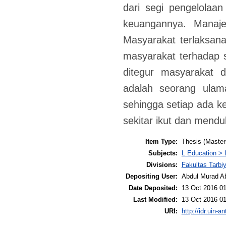
dari segi pengelolaa
keuangannya. Mana
Masyarakat terlaksana
masyarakat terhadap s
ditegur masyarakat 
adalah seorang ulam
sehingga setiap ada 
sekitar ikut dan mendu
Item Type:
Thesis (Master
Subjects:
L Education > 
Divisions:
Fakultas Tarb
Depositing User:
Abdul Murad A
Date Deposited:
13 Oct 2016 01
Last Modified:
13 Oct 2016 01
URI:
http://idr.uin-a