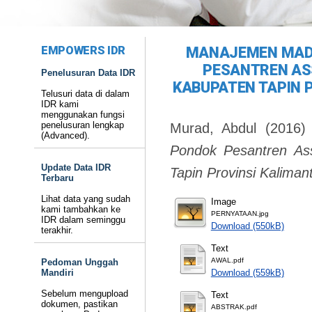
EMPOWERS IDR
MANAJEMEN MAD
PESANTREN A
Penelusuran Data IDR
KABUPATEN TAPIN 
Telusuri data di dalam
IDR kami
menggunakan fungsi
penelusuran lengkap
Murad, Abdul
(2016
(Advanced).
Pondok Pesantren As
Update Data IDR
Tapin Provinsi Kaliman
Terbaru
Lihat data yang sudah
Image
kami tambahkan ke
PERNYATAAN.jpg
IDR dalam seminggu
Download (550kB)
terakhir.
Text
AWAL.pdf
Pedoman Unggah
Mandiri
Download (559kB)
Sebelum mengupload
Text
dokumen, pastikan
ABSTRAK.pdf