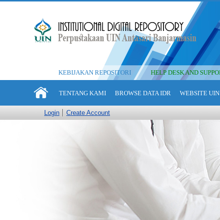
KEBIJAKAN REPOSITORI
HELP DESK AND SUPPO
TENTANG KAMI
BROWSE DATA IDR
WEBSITE UIN
Login
Create Account