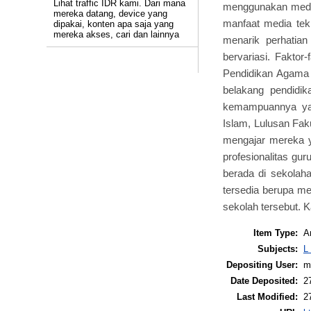
Lihat traffic IDR kami. Dari mana
menggunakan media 
mereka datang, device yang
manfaat media tek
dipakai, konten apa saja yang
mereka akses, cari dan lainnya
menarik perhatia
bervariasi. Faktor
Pendidikan Agama 
belakang pendidi
kemampuannya yak
Islam, Lulusan Fak
mengajar mereka y
profesionalitas gu
berada di sekolah
tersedia berupa m
sekolah tersebut. K
Item Type:
Ar
Subjects:
L
Depositing User:
mr
Date Deposited:
2
Last Modified:
2