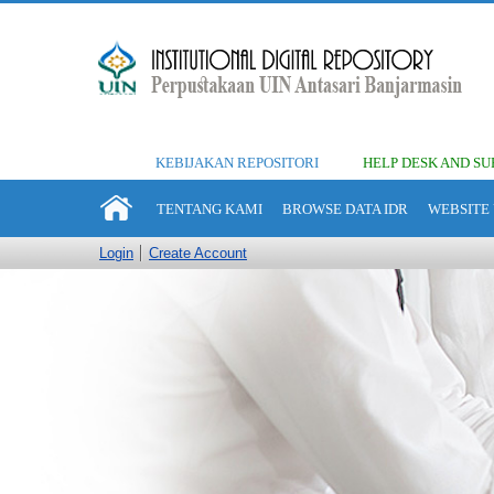
KEBIJAKAN REPOSITORI
HELP DESK AND SU
TENTANG KAMI
BROWSE DATA IDR
WEBSITE 
Login
Create Account