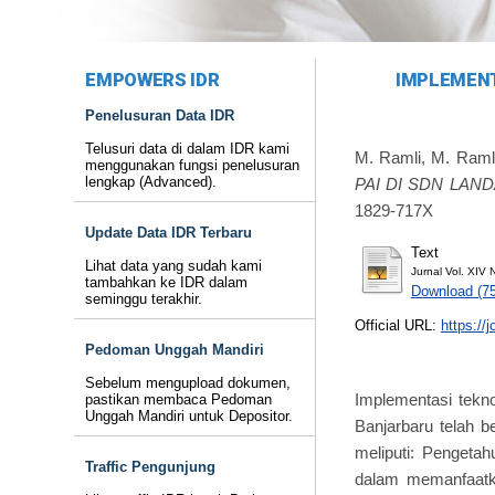
EMPOWERS IDR
IMPLEMENT
Penelusuran Data IDR
Telusuri data di dalam IDR kami
M. Ramli, M. Raml
menggunakan fungsi penelusuran
lengkap (Advanced).
PAI DI SDN LAN
1829-717X
Update Data IDR Terbaru
Text
Lihat data yang sudah kami
Jurnal Vol. XIV 
tambahkan ke IDR dalam
Download (7
seminggu terakhir.
Official URL:
https://
Pedoman Unggah Mandiri
Sebelum mengupload dokumen,
Implementasi tekn
pastikan membaca Pedoman
Unggah Mandiri untuk Depositor.
Banjarbaru telah b
meliputi: Pengeta
Traffic Pengunjung
dalam memanfaatk