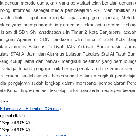
dengan metode dan teknik yang bervariasi telah berjalan dengan 
nologi informasi sebagai media pembelajaran PAI, Menimbulkan se
n anak didik, Dapat memperjelas apa yang guru ajarkan, Metod
-faktor yang mempengaruhi implementasi teknologi informasi seba
Islam di SDN-SN lansdassan ulin Timur 2 Kota Banjarbaru adalah 
kan guru Agama di SDN Landasan Ulin Timur 2 SSN Kota Banj
ni alumnus Fakultas Tarbiyah IAIN Antasari Banjarmasin, Juru
ultas STAI Al Jami’ dan Alumnus Lulusan Fakultas Stai Al Falah Ba
ang cukup lama dan banyak mengikuti pelatihan yang berhubung
ru sebagai tenaga pengajar baik berupa penataran dan seminar-semi
an tersebut sudah sangat bersemangat dalam mengikuti pembelajar
edia pengajaran sudah lengkap dalam membantu pembelajaran Pend
ata Kunci: Implementasi, teknologi, informasi serta media pembelaja
ticle
 Education > L Education (General)
 jurnal alfalah
7 Sep 2016 05:40
7 Sep 2016 05:40