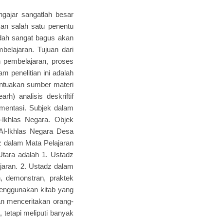
engajar sangatlah besar
kan salah satu penentu
sudah sangat bagus akan
elajaran. Tujuan dari
n pembelajaran, proses
 penelitian ini adalah
ntuakan sumber materi
rh) analisis deskriftif
umentasi. Subjek dalam
-Ikhlas Negara. Objek
 Al-Ikhlas Negara Desa
z dalam Mata Pelajaran
tara adalah 1. Ustadz
jaran. 2. Ustadz dalam
, demonstran, praktek
enggunakan kitab yang
n menceritakan orang-
 tetapi meliputi banyak