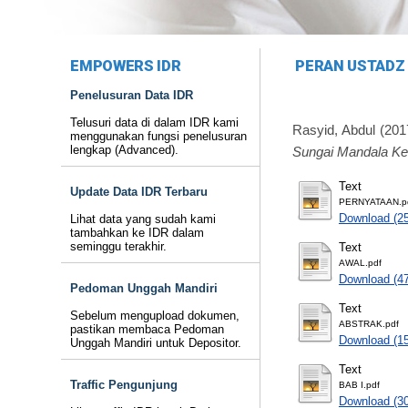
EMPOWERS IDR
PERAN USTADZ 
Penelusuran Data IDR
Telusuri data di dalam IDR kami
Rasyid, Abdul
(201
menggunakan fungsi penelusuran
lengkap (Advanced).
Sungai Mandala Ke
Text
Update Data IDR Terbaru
PERNYATAAN.p
Download (2
Lihat data yang sudah kami
tambahkan ke IDR dalam
seminggu terakhir.
Text
AWAL.pdf
Download (4
Pedoman Unggah Mandiri
Text
Sebelum mengupload dokumen,
ABSTRAK.pdf
pastikan membaca Pedoman
Download (1
Unggah Mandiri untuk Depositor.
Text
Traffic Pengunjung
BAB I.pdf
Download (3