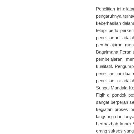
Penelitian ini dil
pengaruhnya terhad
keberhasilan dalam
tetapi perlu perk
penelitian ini ada
pembelajaran, mene
Bagaimana Peran u
pembelajaran, memot
kualitatif. Pengum
penelitian ini du
penelitian ini ada
Sungai Mandala Kec
Fiqih di pondok p
sangat berperan s
kegiatan proses p
langsung dan tany
bermazhab Imam Sy
orang sukses yang 