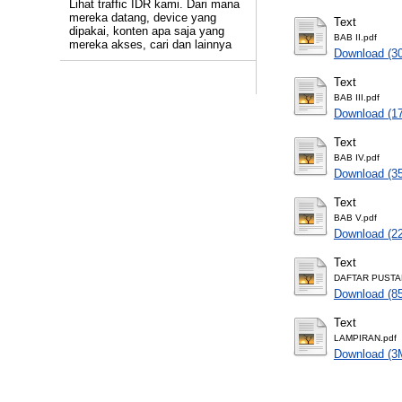
Lihat traffic IDR kami. Dari mana
mereka datang, device yang
Text
dipakai, konten apa saja yang
BAB II.pdf
mereka akses, cari dan lainnya
Download (3
Text
BAB III.pdf
Download (1
Text
BAB IV.pdf
Download (3
Text
BAB V.pdf
Download (2
Text
DAFTAR PUSTA
Download (8
Text
LAMPIRAN.pdf
Download (3