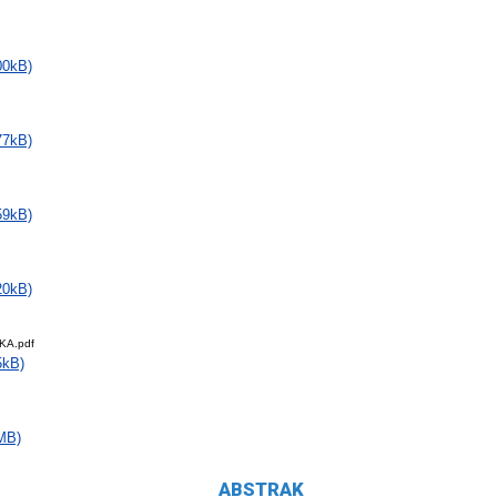
00kB)
77kB)
59kB)
20kB)
KA.pdf
5kB)
MB)
ABSTRAK