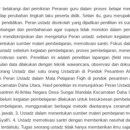
atar belakangi dari pemikiran Peranan guru dalam proses belajar m
ap perubahan tingkah laku peserta didik. Selain itu, guru merupa
 pendidikan. Peran ustadz disekolah yang dijadikan penilitian ini 
embangan dan pembaharuan agar supaya tidak monoton dalam pemb
lah mendiskripsikan dan mengetahui Peran ustadz sebelum kegiata
ntukan sumber materi pembelajaran, memotivasi santri. Fokus dalam
stadz sebelum kegiatan pembelajaran, proses pembelajaran, mene
ivasi santri. Penelitian ini adalah penelitian lapangan (field resea
pulan data dilakukan dengan teknik wawancara, observasi dan dok
a orang Ustadz dan satu orang Ustadzah di Pondok Pesantren Al
lah Peran Ustadz dalam Mata Pelajaran Fiqih di pondok pesantren
amatan Daha Utara. Hasil penelitian ini menunjukkan Peran Ustad
esantren Al-Ikhlas Negara Desa Sungai Mandala Kecamatan Daha U
ebelum kegiatan pembelajaran dilakukan untuk kesuksesan pembela
embelajaran, menggunakan berbagai metode diantaranya ceramah
a jawab. 3. Ustadz dalam menentukan sumber materi pembejaran m
afi’i. 4. Ustadz memotivasi santri dengan memberikan nasehat da
terdahulu. Tugas seorang ustadz tidak hanya memberikan ilmu saja,