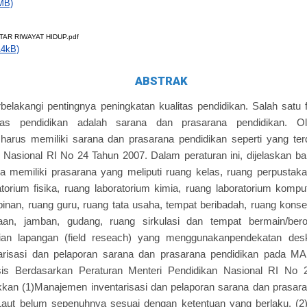
MB)
AR RIWAYAT HIDUP.pdf
14kB)
ABSTRAK
atarbelakangi pentingnya peningkatan kualitas pendidikan. Salah sat
itas pendidikan adalah sarana dan prasarana pendidikan. O
harus memiliki sarana dan prasarana pendidikan seperti yang ter
 Nasional RI No 24 Tahun 2007. Dalam peraturan ini, dijelaskan b
 memiliki prasarana yang meliputi ruang kelas, ruang perpustaka
ratorium fisika, ruang laboratorium kimia, ruang laboratorium kompu
inan, ruang guru, ruang tata usaha, tempat beribadah, ruang konse
aan, jamban, gudang, ruang sirkulasi dan tempat bermain/berola
ian lapangan (field reseach) yang menggunakanpendekatan deskrip
arisasi dan pelaporan sarana dan prasarana pendidikan pada M
sis Berdasarkan Peraturan Menteri Pendidikan Nasional RI No 2
ukkan (1)Manajemen inventarisasi dan pelaporan sarana dan prasa
aut belum sepenuhnya sesuai dengan ketentuan yang berlaku. (2