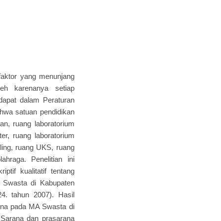
u faktor yang menunjang
leh karenanya setiap
dapat dalam Peraturan
ahwa satuan pendidikan
an, ruang laboratorium
ter, ruang laboratorium
ling, ruang UKS, ruang
hraga. Penelitian ini
tif kualitatif tentang
A Swasta di Kabupaten
4. tahun 2007). Hasil
rana pada MA Swasta di
)Sarana dan prasarana