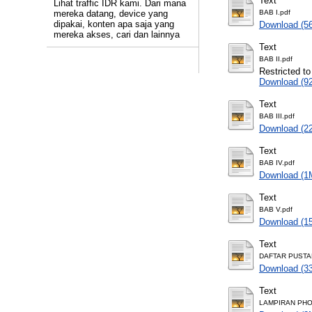
Text
Lihat traffic IDR kami. Dari mana
mereka datang, device yang
BAB I.pdf
dipakai, konten apa saja yang
Download (5
mereka akses, cari dan lainnya
Text
BAB II.pdf
Restricted to
Download (9
Text
BAB III.pdf
Download (2
Text
BAB IV.pdf
Download (1
Text
BAB V.pdf
Download (1
Text
DAFTAR PUSTA
Download (3
Text
LAMPIRAN PHO