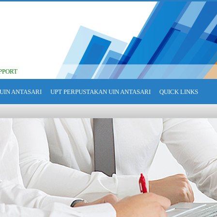
PPORT
UIN ANTASARI
UPT PERPUSTAKAN UIN ANTASARI
QUICK LINKS