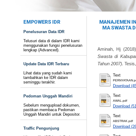
EMPOWERS IDR
MANAJEMEN IN
MA SWASTA D
Penelusuran Data IDR
Telusuri data di dalam IDR kami
menggunakan fungsi penelusuran
Aminah, Hj
(2018
lengkap (Advanced).
Swasta di Kabupat
Tahun 2007).
Tesis
Update Data IDR Terbaru
Lihat data yang sudah kami
Text
tambahkan ke IDR dalam
PERNYATAAN.p
seminggu terakhir.
Download (4
Text
Pedoman Unggah Mandiri
AWAL.pdf
Sebelum mengupload dokumen,
Download (5
pastikan membaca Pedoman
Unggah Mandiri untuk Depositor.
Text
ABSTRAK.pdf
Download (2
Traffic Pengunjung