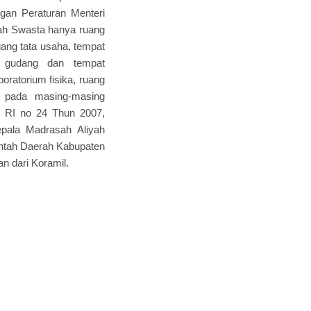
an Peraturan Menteri
yah Swasta hanya ruang
uang tata usaha, tempat
, gudang dan tempat
oratorium fisika, ruang
na pada masing-masing
l RI no 24 Thun 2007,
epala Madrasah Aliyah
ntah Daerah Kabupaten
n dari Koramil.