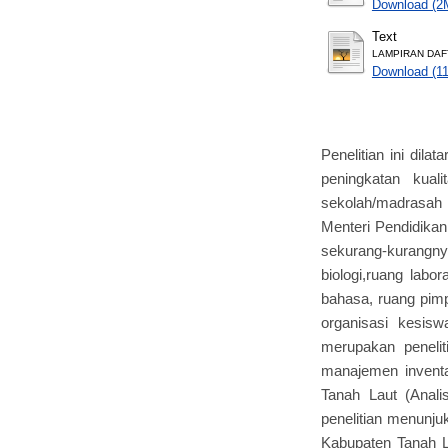
Download (2
Text
LAMPIRAN DAFT
Download (1
Penelitian ini dil
peningkatan kual
sekolah/madrasah 
Menteri Pendidikan
sekurang-kurangnya
biologi,ruang labo
bahasa, ruang pimp
organisasi kesisw
merupakan penelit
manajemen invent
Tanah Laut (Anali
penelitian menunj
Kabupaten Tanah L