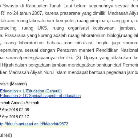
 Swasta di Kabupaten Tanah Laut belum sepenuhnya sesuai deng
 RI no 24 tahun 2007, karena prasarana yang dimiliki Madrasah Ali
stakaan, ruang laboratorium komputer, ruang pimpinan, ruang guru, r
 konseling, ruang UKS, ruang organisasi kesiswaan, jamban
. Prasarana yang kurang adalah ruang laboratorium biologi,ruang lab
a, ruang laboratorium bahasa dan sirkulasi. begitu juga sara
epenuhnya sesuai dengan Peraturan menteri Pendidikan Nasiona
a sarana/perlengkapannya dimiliki. (3) Upaya yang dilakukan k
l Hijrah dalam pengadaan jamban mendapatkan bantuan dari Pemeri
kan Madrasah Aliyah Nurul Islam mendapat bantuan pegadaan jamba
hesis (Masters)
 Education > L Education (General)
 Education > LC Special aspects of education
minah Aminah Aminah
2 Apr 2018 02:06
2 Apr 2018 02:17
tp://idr.uin-antasari.ac.id/id/eprint/9872
uired)