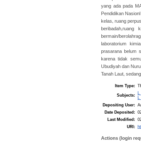
yang ada pada MA
Pendidikan Nasionl
kelas, ruang perpu
beribadah,ruang
bermain/berolahraga
laboratorium kimi
prasarana belum s
karena tidak semu
Ubudiyah dan Nuru
Tanah Laut, sedang
Item Type:
T
L
Subjects:
L
Depositing User:
A
Date Deposited:
0
Last Modified:
0
URI:
ht
Actions (login req