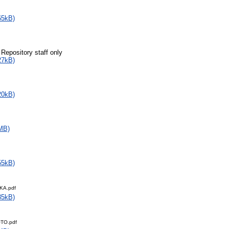
65kB)
 Repository staff only
27kB)
20kB)
MB)
55kB)
KA.pdf
35kB)
TO.pdf