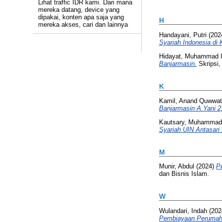
Lihat traffic IDR kami. Dari mana
mereka datang, device yang
dipakai, konten apa saja yang
H
mereka akses, cari dan lainnya
Handayani, Putri
(202
Syariah Indonesia di 
Hidayat, Muhammad I
Banjarmasin.
Skripsi
K
Kamil, Anand Quwwat
Banjarmasin A.Yani 2)
Kautsary, Muhammad
Syariah UIN Antasari
M
Munir, Abdul
(2024)
P
dan Bisnis Islam.
W
Wulandari, Indah
(202
Pembiayaan Perumaha