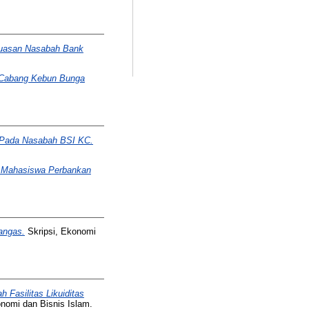
puasan Nasabah Bank
h Cabang Kebun Bunga
i Pada Nasabah BSI KC.
s Mahasiswa Perbankan
angas.
Skripsi, Ekonomi
Fasilitas Likuiditas
onomi dan Bisnis Islam.