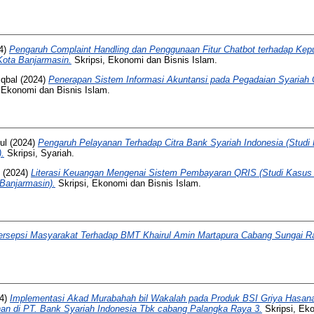
4)
Pengaruh Complaint Handling dan Penggunaan Fitur Chatbot terhadap Ke
Kota Banjarmasin.
Skripsi, Ekonomi dan Bisnis Islam.
qbal
(2024)
Penerapan Sistem Informasi Akuntansi pada Pegadaian Syaria
, Ekonomi dan Bisnis Islam.
ul
(2024)
Pengaruh Pelayanan Terhadap Citra Bank Syariah Indonesia (Stud
.
Skripsi, Syariah.
(2024)
Literasi Keuangan Mengenai Sistem Pembayaran QRIS (Studi Kasu
 Banjarmasin).
Skripsi, Ekonomi dan Bisnis Islam.
ersepsi Masyarakat Terhadap BMT Khairul Amin Martapura Cabang Sungai R
4)
Implementasi Akad Murabahah bil Wakalah pada Produk BSI Griya Hasanah 
n di PT. Bank Syariah Indonesia Tbk cabang Palangka Raya 3.
Skripsi, Ek