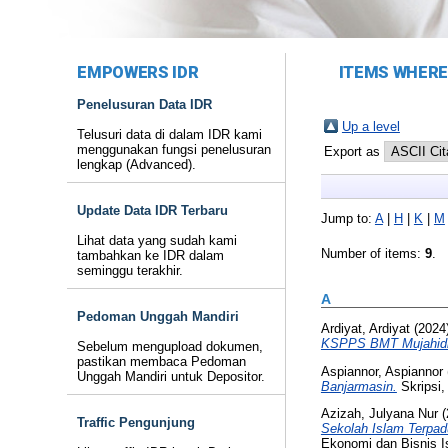
EMPOWERS IDR
ITEMS WHERE 
Penelusuran Data IDR
Up a level
Telusuri data di dalam IDR kami
menggunakan fungsi penelusuran
Export as
lengkap (Advanced).
Update Data IDR Terbaru
Jump to:
A
|
H
|
K
|
M
Lihat data yang sudah kami
Number of items:
9
.
tambahkan ke IDR dalam
seminggu terakhir.
A
Pedoman Unggah Mandiri
Ardiyat, Ardiyat
(2024
KSPPS BMT Mujahidi
Sebelum mengupload dokumen,
pastikan membaca Pedoman
Aspiannor, Aspiannor
Unggah Mandiri untuk Depositor.
Banjarmasin.
Skripsi
Azizah, Julyana Nur
(
Traffic Pengunjung
Sekolah Islam Terpad
Ekonomi dan Bisnis I