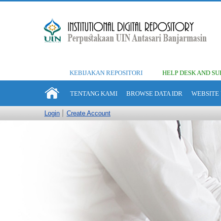
KEBIJAKAN REPOSITORI
HELP DESK AND SU
TENTANG KAMI
BROWSE DATA IDR
WEBSITE 
Login
Create Account