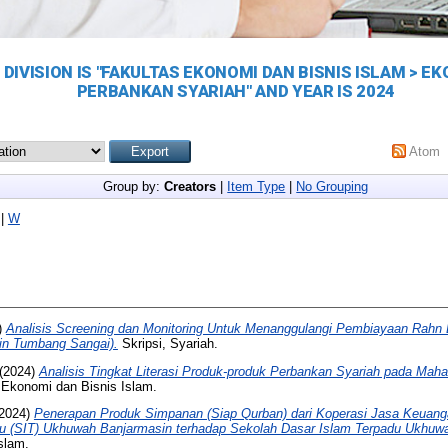
DIVISION IS "FAKULTAS EKONOMI DAN BISNIS ISLAM > E
PERBANKAN SYARIAH" AND YEAR IS 2024
Atom
Group by:
Creators
|
Item Type
|
No Grouping
|
W
)
Analisis Screening dan Monitoring Untuk Menanggulangi Pembiayaan Rahn
n Tumbang Sangai).
Skripsi, Syariah.
(2024)
Analisis Tingkat Literasi Produk-produk Perbankan Syariah pada Maha
, Ekonomi dan Bisnis Islam.
2024)
Penerapan Produk Simpanan (Siap Qurban) dari Koperasi Jasa Keuang
u (SIT) Ukhuwah Banjarmasin terhadap Sekolah Dasar Islam Terpadu Ukhuw
slam.