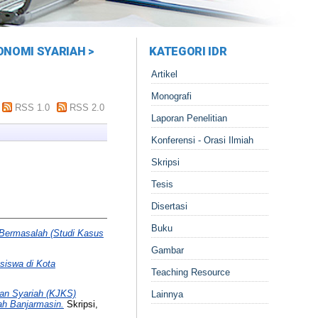
KONOMI SYARIAH >
KATEGORI IDR
Artikel
Monografi
RSS 1.0
RSS 2.0
Laporan Penelitian
Konferensi - Orasi Ilmiah
Skripsi
Tesis
Disertasi
Buku
 Bermasalah (Studi Kasus
Gambar
siswa di Kota
Teaching Resource
an Syariah (KJKS)
Lainnya
ah Banjarmasin.
Skripsi,