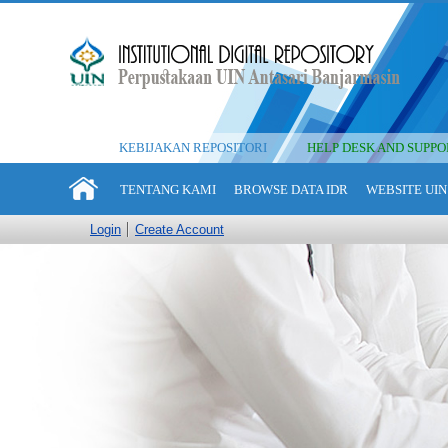
KEBIJAKAN REPOSITORI
HELP DESK AND SUPPO
TENTANG KAMI
BROWSE DATA IDR
WEBSITE UIN
Login
Create Account