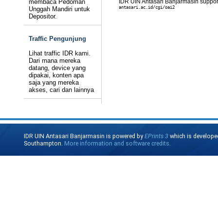
membaca Pedoman
IDR UIN Antasari Banjarmasin suppo
antasari.ac.id/cgi/oai2
Unggah Mandiri untuk
Depositor.
Traffic Pengunjung
Lihat traffic IDR kami.
Dari mana mereka
datang, device yang
dipakai, konten apa
saja yang mereka
akses, cari dan lainnya
IDR UIN Antasari Banjarmasin is powered by
EPrints 3
which is develope
Southampton.
More information and software credits
.