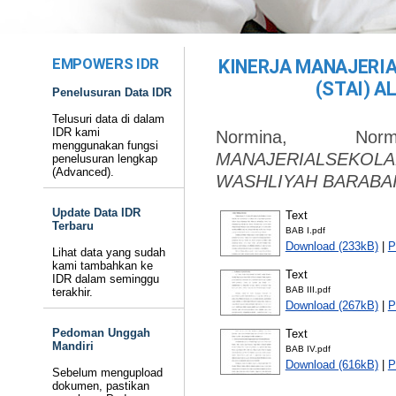
EMPOWERS IDR
KINERJA MANAJERI
(STAI) A
Penelusuran Data IDR
Telusuri data di dalam
IDR kami
Normina, Normi
menggunakan fungsi
MANAJERIALSEKOLAH
penelusuran lengkap
(Advanced).
WASHLIYAH BARABAI
Update Data IDR
Text
Terbaru
BAB I.pdf
Download (233kB)
|
P
Lihat data yang sudah
kami tambahkan ke
Text
IDR dalam seminggu
BAB III.pdf
terakhir.
Download (267kB)
|
P
Pedoman Unggah
Text
Mandiri
BAB IV.pdf
Download (616kB)
|
P
Sebelum mengupload
dokumen, pastikan