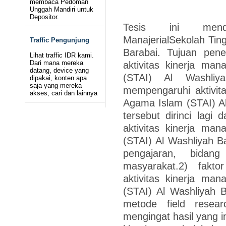
membaca Pedoman
Unggah Mandiri untuk
Depositor.
Tesis ini mende
ManajerialSekolah Tin
Traffic Pengunjung
Barabai. Tujuan pene
Lihat traffic IDR kami.
Dari mana mereka
aktivitas kinerja man
datang, device yang
(STAI) Al Washliy
dipakai, konten apa
saja yang mereka
mempengaruhi aktivita
akses, cari dan lainnya
Agama Islam (STAI) A
tersebut dirinci lagi
aktivitas kinerja man
(STAI) Al Washliyah B
pengajaran, bidang
masyarakat.2) fakt
aktivitas kinerja man
(STAI) Al Washliyah B
metode field resear
mengingat hasil yang i