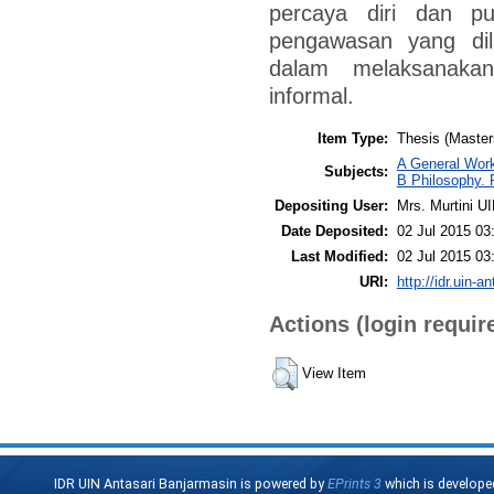
percaya diri dan pu
pengawasan yang di
dalam melaksanaka
informal.
Item Type:
Thesis (Master
A General Work
Subjects:
B Philosophy. 
Depositing User:
Mrs. Murtini U
Date Deposited:
02 Jul 2015 03
Last Modified:
02 Jul 2015 03
URI:
http://idr.uin-a
Actions (login requir
View Item
IDR UIN Antasari Banjarmasin is powered by
EPrints 3
which is develope