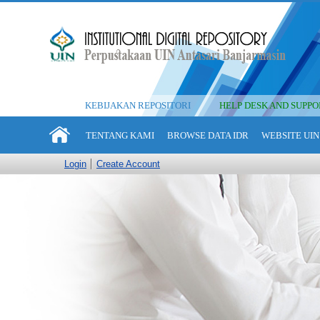
KEBIJAKAN REPOSITORI
HELP DESK AND SUPPO
TENTANG KAMI
BROWSE DATA IDR
WEBSITE UIN
Login
Create Account