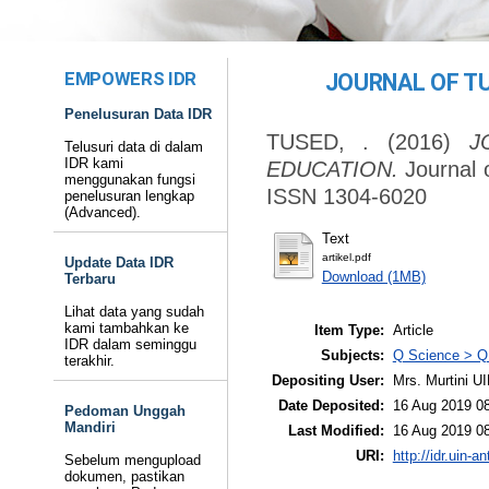
EMPOWERS IDR
JOURNAL OF T
Penelusuran Data IDR
TUSED, .
(2016)
J
Telusuri data di dalam
IDR kami
EDUCATION.
Journal o
menggunakan fungsi
ISSN 1304-6020
penelusuran lengkap
(Advanced).
Text
artikel.pdf
Update Data IDR
Download (1MB)
Terbaru
Lihat data yang sudah
kami tambahkan ke
Item Type:
Article
IDR dalam seminggu
Subjects:
Q Science > Q 
terakhir.
Depositing User:
Mrs. Murtini U
Date Deposited:
16 Aug 2019 0
Pedoman Unggah
Mandiri
Last Modified:
16 Aug 2019 0
URI:
http://idr.uin-a
Sebelum mengupload
dokumen, pastikan