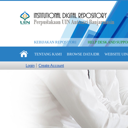
KEBIJAKAN REPOSITORI
HELP DESK AND SUPPO
TENTANG KAMI
BROWSE DATA IDR
WEBSITE UIN
Login
Create Account