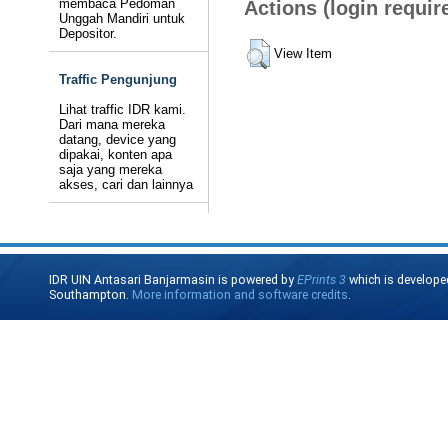
membaca Pedoman
Actions (login requir
Unggah Mandiri untuk
Depositor.
View Item
Traffic Pengunjung
Lihat traffic IDR kami.
Dari mana mereka
datang, device yang
dipakai, konten apa
saja yang mereka
akses, cari dan lainnya
IDR UIN Antasari Banjarmasin is powered by
EPrints 3
which is develope
Southampton.
More information and software credits
.