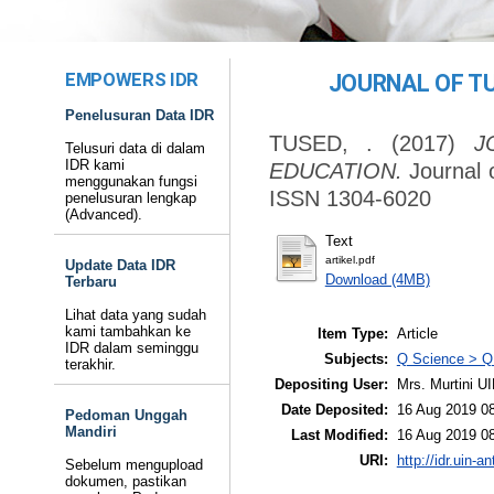
EMPOWERS IDR
JOURNAL OF T
Penelusuran Data IDR
TUSED, .
(2017)
J
Telusuri data di dalam
IDR kami
EDUCATION.
Journal o
menggunakan fungsi
ISSN 1304-6020
penelusuran lengkap
(Advanced).
Text
artikel.pdf
Update Data IDR
Download (4MB)
Terbaru
Lihat data yang sudah
kami tambahkan ke
Item Type:
Article
IDR dalam seminggu
Subjects:
Q Science > Q 
terakhir.
Depositing User:
Mrs. Murtini U
Date Deposited:
16 Aug 2019 0
Pedoman Unggah
Mandiri
Last Modified:
16 Aug 2019 0
URI:
http://idr.uin-a
Sebelum mengupload
dokumen, pastikan