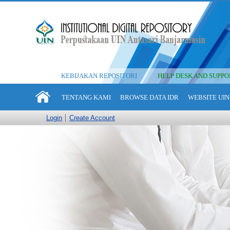
KEBIJAKAN REPOSITORI
HELP DESK AND SUPPO
TENTANG KAMI
BROWSE DATA IDR
WEBSITE UIN
Login
Create Account