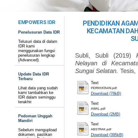
EMPOWERS IDR
PENDIDIKAN AGAM
KECAMATAN DAH
Penelusuran Data IDR
SU
Telusuri data di dalam
IDR kami
menggunakan fungsi
Subli, Subli
(2019)
penelusuran lengkap
(Advanced).
Nelayan di Kecamat
Sungai Selatan.
Tesis,
Update Data IDR
Terbaru
Text
Lihat data yang sudah
PERNYATAAN.pdf
kami tambahkan ke
Download (78kB)
IDR dalam seminggu
terakhir.
Text
AWAL.pdf
Download (2MB)
Pedoman Unggah
Mandiri
Text
Sebelum mengupload
ABSTRAK.pdf
dokumen, pastikan
Download (395kB)