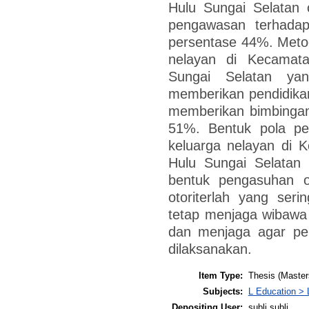
Hulu Sungai Selatan 
pengawasan terhada
persentase 44%. Meto
nelayan di Kecamat
Sungai Selatan ya
memberikan pendidika
memberikan bimbingan
51%. Bentuk pola p
keluarga nelayan di 
Hulu Sungai Selatan
bentuk pengasuhan ot
otoriterlah yang ser
tetap menjaga wibawa
dan menjaga agar per
dilaksanakan.
Item Type:
Thesis (Master
Subjects:
L Education > 
Depositing User:
subli subli