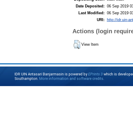
Date Deposited:
06 Sep 2019 0
Last Modified:
06 Sep 2019 0
URI:
http://idr.uin-a
Actions (login requir
View Item
IDR UIN Antasari Banjarmasin is powered by
EPrints 3
which is develope
Southampton.
More information and software credits
.