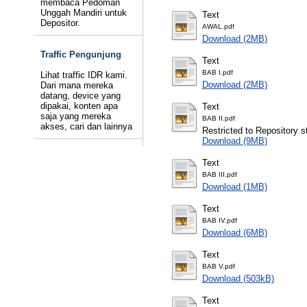
membaca Pedoman
Unggah Mandiri untuk
Text
Depositor.
AWAL.pdf
Download (2MB)
Traffic Pengunjung
Text
BAB I.pdf
Lihat traffic IDR kami.
Download (2MB)
Dari mana mereka
datang, device yang
dipakai, konten apa
Text
saja yang mereka
BAB II.pdf
akses, cari dan lainnya
Restricted to Repository st
Download (9MB)
Text
BAB III.pdf
Download (1MB)
Text
BAB IV.pdf
Download (6MB)
Text
BAB V.pdf
Download (503kB)
Text