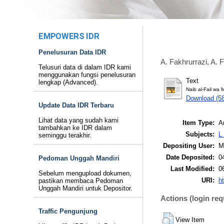
EMPOWERS IDR
Penelusuran Data IDR
A. Fakhrurrazi, A. 
Telusuri data di dalam IDR kami
menggunakan fungsi penelusuran
Text
lengkap (Advanced).
Naib al-Fail wa 
Download (5
Update Data IDR Terbaru
Lihat data yang sudah kami
Item Type:
Ar
tambahkan ke IDR dalam
Subjects:
L
seminggu terakhir.
Depositing User:
M
Date Deposited:
0
Pedoman Unggah Mandiri
Last Modified:
0
Sebelum mengupload dokumen,
URI:
ht
pastikan membaca Pedoman
Unggah Mandiri untuk Depositor.
Actions (login req
Traffic Pengunjung
View Item