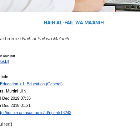
NAIB AL-FAIL WA MA'ANIH
Fakhrurrazi
Naib al-Fail wa Ma'anih.
-.
Ma'anih.pdf
85kB)
ticle
 Education > L Education (General)
rs. Murtini UIN
4 Dec 2019 07:35
6 Dec 2019 01:21
tp://idr.uin-antasari.ac.id/id/eprint/13243
uired)