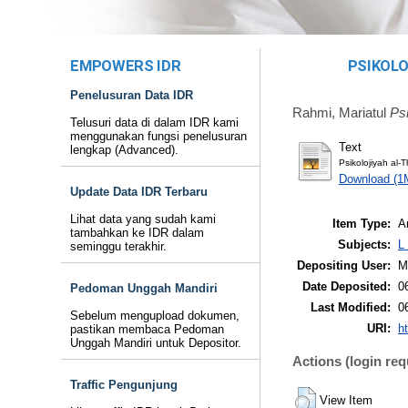
EMPOWERS IDR
PSIKOLO
Penelusuran Data IDR
Rahmi, Mariatul
Psi
Telusuri data di dalam IDR kami
menggunakan fungsi penelusuran
Text
lengkap (Advanced).
Psikolojiyah al-
Download (1
Update Data IDR Terbaru
Lihat data yang sudah kami
Item Type:
Ar
tambahkan ke IDR dalam
Subjects:
L
seminggu terakhir.
Depositing User:
M
Date Deposited:
0
Pedoman Unggah Mandiri
Last Modified:
0
Sebelum mengupload dokumen,
URI:
ht
pastikan membaca Pedoman
Unggah Mandiri untuk Depositor.
Actions (login req
Traffic Pengunjung
View Item