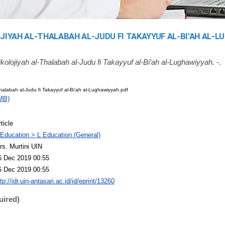
JIYAH AL-THALABAH AL-JUDU FI TAKAYYUF AL-BI’AH AL-
kolojiyah al-Thalabah al-Judu fi Takayyuf al-Bi’ah al-Lughawiyyah.
-.
Thalabah al-Judu fi Takayyuf al-Bi’ah al-Lughawiyyah.pdf
MB)
ticle
 Education > L Education (General)
rs. Murtini UIN
6 Dec 2019 00:55
6 Dec 2019 00:55
tp://idr.uin-antasari.ac.id/id/eprint/13260
uired)