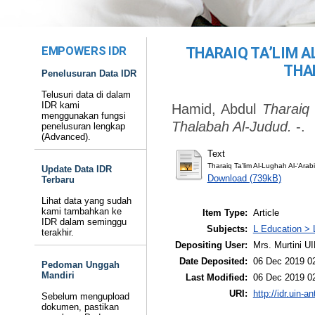
EMPOWERS IDR
THARAIQ TA’LIM A
THA
Penelusuran Data IDR
Telusuri data di dalam
IDR kami
Hamid, Abdul
Tharaiq 
menggunakan fungsi
Thalabah Al-Judud.
-.
penelusuran lengkap
(Advanced).
Text
Tharaiq Ta’lim Al-Lughah Al-‘Arab
Update Data IDR
Download (739kB)
Terbaru
Lihat data yang sudah
kami tambahkan ke
Item Type:
Article
IDR dalam seminggu
Subjects:
L Education > 
terakhir.
Depositing User:
Mrs. Murtini U
Date Deposited:
06 Dec 2019 0
Pedoman Unggah
Mandiri
Last Modified:
06 Dec 2019 0
URI:
http://idr.uin-a
Sebelum mengupload
dokumen, pastikan