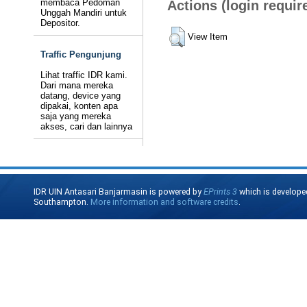
membaca Pedoman
Actions (login requir
Unggah Mandiri untuk
Depositor.
View Item
Traffic Pengunjung
Lihat traffic IDR kami.
Dari mana mereka
datang, device yang
dipakai, konten apa
saja yang mereka
akses, cari dan lainnya
IDR UIN Antasari Banjarmasin is powered by
EPrints 3
which is develope
Southampton.
More information and software credits
.