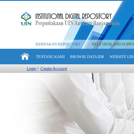
KEBIJAKAN REPOSITORI
HELP DESK AND SUPPO
TENTANG KAMI
BROWSE DATA IDR
WEBSITE UIN
Login
Create Account