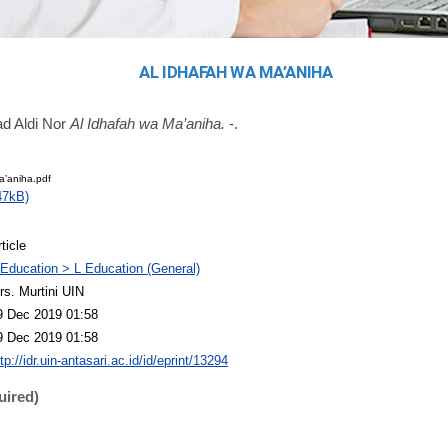
AL IDHAFAH WA MA’ANIHA
d Aldi Nor
Al Idhafah wa Ma’aniha.
-.
a’aniha.pdf
47kB)
ticle
 Education > L Education (General)
rs. Murtini UIN
9 Dec 2019 01:58
9 Dec 2019 01:58
tp://idr.uin-antasari.ac.id/id/eprint/13294
uired)