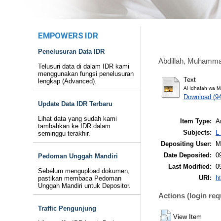
EMPOWERS IDR
Penelusuran Data IDR
Abdillah, Muhamma
Telusuri data di dalam IDR kami
menggunakan fungsi penelusuran
Text
lengkap (Advanced).
Al Idhafah wa M
Download (9
Update Data IDR Terbaru
Lihat data yang sudah kami
Item Type:
Ar
tambahkan ke IDR dalam
Subjects:
L
seminggu terakhir.
Depositing User:
M
Date Deposited:
0
Pedoman Unggah Mandiri
Last Modified:
0
Sebelum mengupload dokumen,
URI:
ht
pastikan membaca Pedoman
Unggah Mandiri untuk Depositor.
Actions (login req
Traffic Pengunjung
View Item