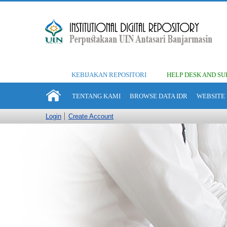
KEBIJAKAN REPOSITORI
HELP DESK AND SU
TENTANG KAMI
BROWSE DATA IDR
WEBSITE 
Login
Create Account