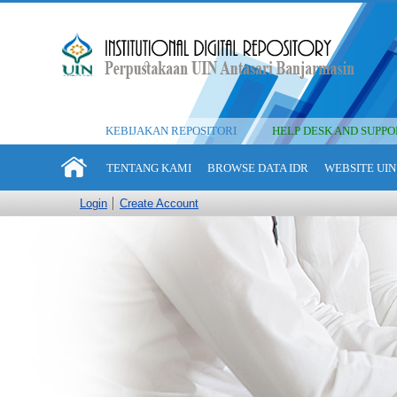
KEBIJAKAN REPOSITORI
HELP DESK AND SUPPO
TENTANG KAMI
BROWSE DATA IDR
WEBSITE UIN
Login
Create Account