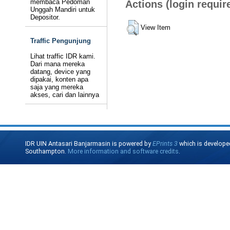
membaca Pedoman
Actions (login requir
Unggah Mandiri untuk
Depositor.
View Item
Traffic Pengunjung
Lihat traffic IDR kami.
Dari mana mereka
datang, device yang
dipakai, konten apa
saja yang mereka
akses, cari dan lainnya
IDR UIN Antasari Banjarmasin is powered by
EPrints 3
which is develope
Southampton.
More information and software credits
.