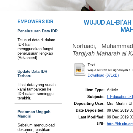
EMPOWERS IDR
WUJUD AL-BI’AH
MAH
Penelusuran Data IDR
Telusuri data di dalam
IDR kami
Norfuadi, Muhammad
menggunakan fungsi
Tarqiyah Maharah al-K
penelusuran lengkap
(Advanced).
Text
Wujud al-Bi’ah al-Lughawiyah fi 
Update Data IDR
Download (871kB)
Terbaru
Lihat data yang sudah
kami tambahkan ke
Item Type:
Article
IDR dalam seminggu
Subjects:
L Education > 
terakhir.
Depositing User:
Mrs. Murtini U
Date Deposited:
09 Dec 2019 0
Pedoman Unggah
Mandiri
Last Modified:
09 Dec 2019 0
URI:
http://idr.uin-a
Sebelum mengupload
dokumen, pastikan