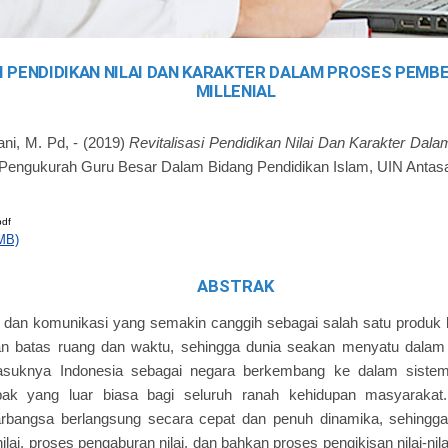
I PENDIDIKAN NILAI DAN KARAKTER DALAM PROSES PEMB
MILLENIAL
ani, M. Pd, -
(2019)
Revitalisasi Pendidikan Nilai Dan Karakter Dal
 Pengukurah Guru Besar Dalam Bidang Pendidikan Islam, UIN Antasa
pdf
MB)
ABSTRAK
i dan komunikasi yang semakin canggih sebagai salah satu produk b
an batas ruang dan waktu, sehingga dunia seakan menyatu dalam
 Masuknya Indonesia sebagai negara berkembang ke dalam sistem j
k yang luar biasa bagi seluruh ranah kehidupan masyarakat. 
tarbangsa berlangsung secara cepat dan penuh dinamika, sehingga
lai, proses pengaburan nilai, dan bahkan proses pengikisan nilai-nil