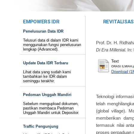
EMPOWERS IDR
REVITALISAS
Penelusuran Data IDR
Telusuri data di dalam IDR kami
Prof. Dr. H. Ridhah
menggunakan fungsi penelusuran
lengkap (Advanced).
Di Era Millenial.
In:
Text
Update Data IDR Terbaru
ORASI ILMIAH.
Download (1
Lihat data yang sudah kami
tambahkan ke IDR dalam
seminggu terakhir.
Pedoman Unggah Mandiri
Teknologi informas
telah menghilangk
Sebelum mengupload dokumen,
pastikan membaca Pedoman
(global village).
Unggah Mandiri untuk Depositor.
memberikan dampa
termasuk nilai an
Traffic Pengunjung
proses perpaduan ni