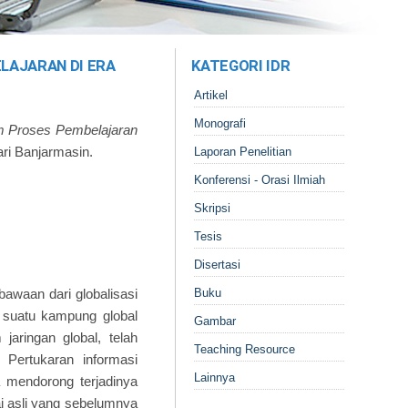
ELAJARAN DI ERA
KATEGORI IDR
Artikel
Monografi
am Proses Pembelajaran
ri Banjarmasin.
Laporan Penelitian
Konferensi - Orasi Ilmiah
Skripsi
Tesis
Disertasi
awaan dari globalisasi
Buku
 suatu kampung global
Gambar
aringan global, telah
Teaching Resource
Pertukaran informasi
Lainnya
 mendorong terjadinya
ai asli yang sebelumnya