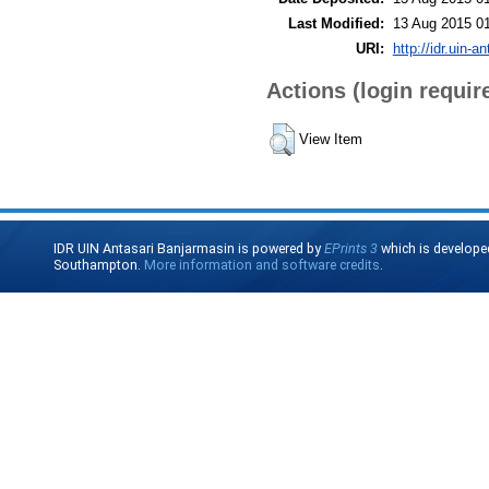
Last Modified:
13 Aug 2015 0
URI:
http://idr.uin-a
Actions (login requir
View Item
IDR UIN Antasari Banjarmasin is powered by
EPrints 3
which is develope
Southampton.
More information and software credits
.