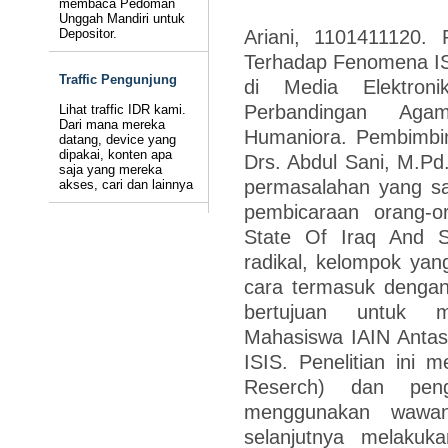
membaca Pedoman
Unggah Mandiri untuk
Ariani, 1101411120. 
Depositor.
Terhadap Fenomena ISIS
Traffic Pengunjung
di Media Elektroni
Perbandingan Aga
Lihat traffic IDR kami.
Dari mana mereka
Humaniora. Pembimbin
datang, device yang
dipakai, konten apa
Drs. Abdul Sani, M.Pd. 
saja yang mereka
permasalahan yang sa
akses, cari dan lainnya
pembicaraan orang-or
State Of Iraq And Sy
radikal, kelompok yan
cara termasuk dengan 
bertujuan untuk m
Mahasiswa IAIN Antas
ISIS. Penelitian ini m
Reserch) dan peng
menggunakan wawanc
selanjutnya melakuk