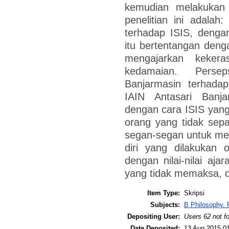
kemudian melakukan ana
penelitian ini adalah
terhadap ISIS, deng
itu bertentangan deng
mengajarkan kekera
kedamaian. Perse
Banjarmasin terhad
IAIN Antasari Banja
dengan cara ISIS yan
orang yang tidak sep
segan-segan untuk m
diri yang dilakukan 
dengan nilai-nilai aja
yang tidak memaksa, 
Item Type:
Skripsi
Subjects:
B Philosophy. 
Depositing User:
Users 62 not f
Date Deposited:
13 Aug 2015 0