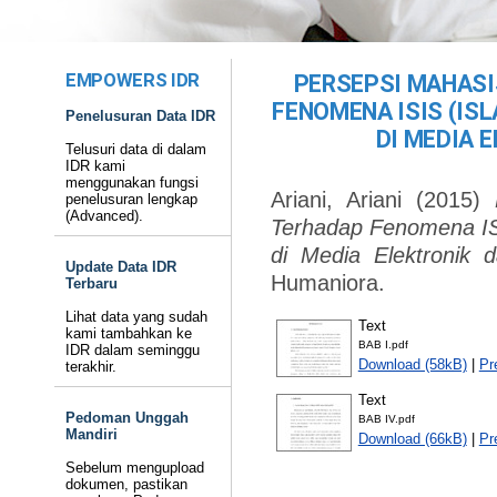
EMPOWERS IDR
PERSEPSI MAHASI
FENOMENA ISIS (ISL
Penelusuran Data IDR
DI MEDIA 
Telusuri data di dalam
IDR kami
menggunakan fungsi
Ariani, Ariani
(2015)
penelusuran lengkap
(Advanced).
Terhadap Fenomena ISIS
di Media Elektronik d
Update Data IDR
Humaniora.
Terbaru
Lihat data yang sudah
Text
kami tambahkan ke
BAB I.pdf
IDR dalam seminggu
Download (58kB)
|
Pr
terakhir.
Text
Pedoman Unggah
BAB IV.pdf
Mandiri
Download (66kB)
|
Pr
Sebelum mengupload
dokumen, pastikan