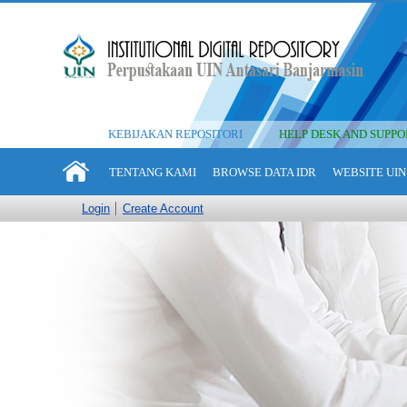
KEBIJAKAN REPOSITORI
HELP DESK AND SUPPO
TENTANG KAMI
BROWSE DATA IDR
WEBSITE UIN
Login
Create Account