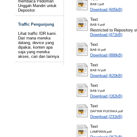
membaca Pedoman
BAB I.pdf
Unggah Mandiri untuk
Download (605kB)
Depositor.
Text
Traffic Pengunjung
BAB II.pdf
Restricted to Repository st
Lihat traffic IDR kami.
Download (471kB)
Dari mana mereka
datang, device yang
Text
dipakai, konten apa
BAB III.pdf
saja yang mereka
Download (888kB)
akses, cari dan lainnya
Text
BAB IV.pdf
Download (620kB)
Text
BAB V.pdf
Download (182kB)
Text
DAFTAR PUSTAKA.pdf
Download (231kB)
Text
LAMPIRAN.pdf