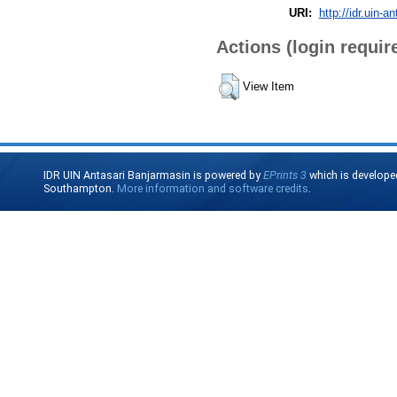
URI:
http://idr.uin-a
Actions (login requir
View Item
IDR UIN Antasari Banjarmasin is powered by
EPrints 3
which is develope
Southampton.
More information and software credits
.