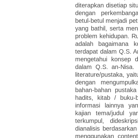
diterapkan disetiap situ
dengan perkembanga
betul-betul menjadi pe
yang bathil, serta menj
problem kehidupan. Ru
adalah bagaimana ko
terdapat dalam Q.S. An
mengetahui konsep da
dalam Q.S. an-Nisa. P
literature/pustaka, yai
dengan mengumpulka
bahan-bahan pustaka s
hadits, kitab / buku-
informasi lainnya y
kajian tema/judul ya
terkumpul, dideskri
dianalisis berdasarkan
menggunakan content a