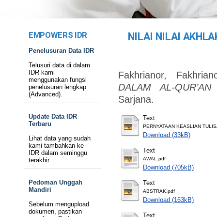
EMPOWERS IDR
NILAI NILAI AKHL
Penelusuran Data IDR
Telusuri data di dalam
IDR kami
Fakhrianor, Fakhrian
menggunakan fungsi
DALAM AL-QUR’AN
penelusuran lengkap
(Advanced).
Sarjana.
Update Data IDR
Text
Terbaru
PERNYATAAN KEASLIAN TULIS
Download (33kB)
Lihat data yang sudah
kami tambahkan ke
Text
IDR dalam seminggu
AWAL.pdf
terakhir.
Download (705kB)
Pedoman Unggah
Text
Mandiri
ABSTRAK.pdf
Download (163kB)
Sebelum mengupload
dokumen, pastikan
Text