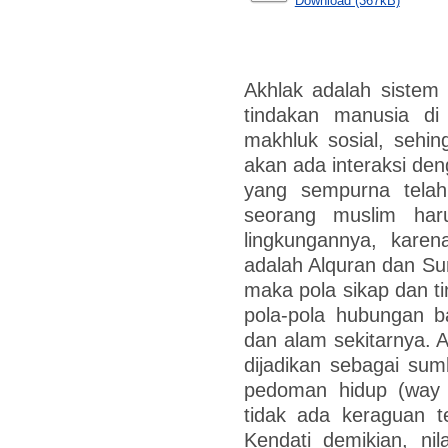
Download (367kB)
Akhlak adalah sistem 
tindakan manusia d
makhluk sosial, sehin
akan ada interaksi den
yang sempurna tela
seorang muslim haru
lingkungannya, karen
adalah Alquran dan Su
maka pola sikap dan t
pola-pola hubungan b
dan alam sekitarnya. 
dijadikan sebagai su
pedoman hidup (way o
tidak ada keraguan t
Kendati demikian, nil