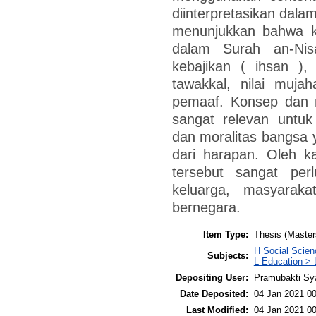
diinterpretasikan dala
menunjukkan bahwa ko
dalam Surah an-Nisa`
kebajikan ( ihsan ),
tawakkal, nilai mujah
pemaaf. Konsep dan n
sangat relevan untu
dan moralitas bangsa
dari harapan. Oleh k
tersebut sangat perl
keluarga, masyarak
bernegara.
Item Type:
Thesis (Master
H Social Scien
Subjects:
L Education > 
Depositing User:
Pramubakti Sy
Date Deposited:
04 Jan 2021 00
Last Modified:
04 Jan 2021 00