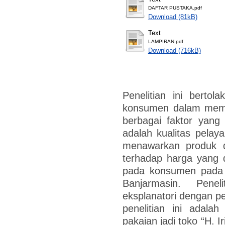
DAFTAR PUSTAKA.pdf
Download (81kB)
Text
LAMPIRAN.pdf
Download (716kB)
Penelitian ini berto
konsumen dalam membe
berbagai faktor yang
adalah kualitas pelay
menawarkan produk d
terhadap harga yang di
pada konsumen pada T
Banjarmasin. Penel
eksplanatori dengan pe
penelitian ini adal
pakaian jadi toko “H. I