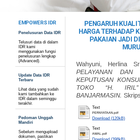
EMPOWERS IDR
PENGARUH KUALI
HARGA TERHADAP 
Penelusuran Data IDR
PAKAIAN JADI DI
Telusuri data di dalam
MURU
IDR kami
menggunakan fungsi
penelusuran lengkap
(Advanced).
Wahyuni, Herlina Sr
PELAYANAN DAN 
Update Data IDR
KEPUTUSAN KONSUM
Terbaru
TOKO “H. IRI
Lihat data yang sudah
kami tambahkan ke
BANJARMASIN.
Skrip
IDR dalam seminggu
terakhir.
Text
PERNYATAAN.pdf
Pedoman Unggah
Download (120kB)
Mandiri
Text
Sebelum mengupload
AWAL.pdf
dokumen, pastikan
Download (398kB)