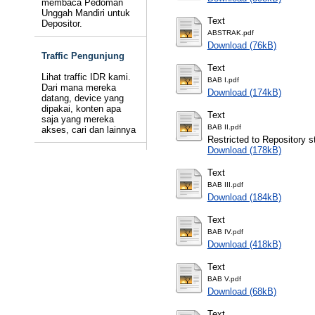
membaca Pedoman
Unggah Mandiri untuk
Text
Depositor.
ABSTRAK.pdf
Download (76kB)
Traffic Pengunjung
Text
Lihat traffic IDR kami.
BAB I.pdf
Dari mana mereka
Download (174kB)
datang, device yang
dipakai, konten apa
Text
saja yang mereka
BAB II.pdf
akses, cari dan lainnya
Restricted to Repository st
Download (178kB)
Text
BAB III.pdf
Download (184kB)
Text
BAB IV.pdf
Download (418kB)
Text
BAB V.pdf
Download (68kB)
Text