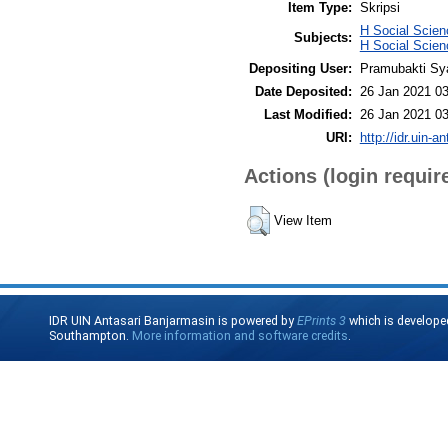
Item Type:
Skripsi
H Social Scien
Subjects:
H Social Scien
Depositing User:
Pramubakti Sy
Date Deposited:
26 Jan 2021 03
Last Modified:
26 Jan 2021 03
URI:
http://idr.uin-a
Actions (login requir
View Item
IDR UIN Antasari Banjarmasin is powered by
EPrints 3
which is develope
Southampton.
More information and software credits
.