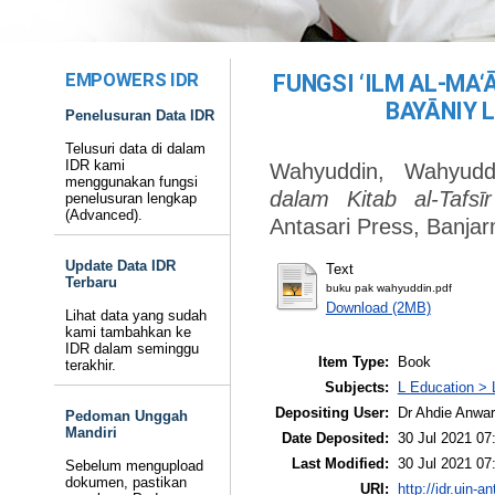
EMPOWERS IDR
FUNGSI ‘ILM AL-MA‘
BAYĀNIY L
Penelusuran Data IDR
Telusuri data di dalam
IDR kami
Wahyuddin, Wahyudd
menggunakan fungsi
dalam Kitab al-Tafsīr
penelusuran lengkap
(Advanced).
Antasari Press, Banja
Update Data IDR
Text
Terbaru
buku pak wahyuddin.pdf
Download (2MB)
Lihat data yang sudah
kami tambahkan ke
IDR dalam seminggu
Item Type:
Book
terakhir.
Subjects:
L Education > 
Depositing User:
Dr Ahdie Anwa
Pedoman Unggah
Mandiri
Date Deposited:
30 Jul 2021 07
Last Modified:
30 Jul 2021 07
Sebelum mengupload
dokumen, pastikan
URI:
http://idr.uin-a