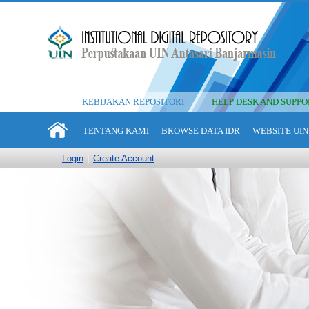
KEBIJAKAN REPOSITORI
HELP DESK AND SUPPO
TENTANG KAMI
BROWSE DATA IDR
WEBSITE UIN
Login
Create Account