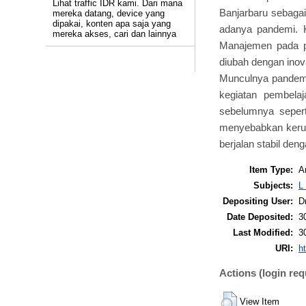
Lihat traffic IDR kami. Dari mana
Banjarbaru sebagai
mereka datang, device yang
dipakai, konten apa saja yang
adanya pandemi. K
mereka akses, cari dan lainnya
Manajemen pada po
diubah dengan inov
Munculnya pandemi
kegiatan pembela
sebelumnya sepert
menyebabkan kerum
berjalan stabil de
Item Type:
Ar
Subjects:
L
Depositing User:
D
Date Deposited:
3
Last Modified:
3
URI:
ht
Actions (login req
View Item