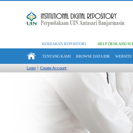
KEBIJAKAN REPOSITORI
HELP DESK AND SU
TENTANG KAMI
BROWSE DATA IDR
WEBSITE 
Login
Create Account