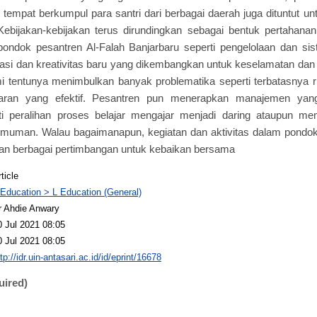
 tempat berkumpul para santri dari berbagai daerah juga dituntut u
ebijakan-kebijakan terus dirundingkan sebagai bentuk pertahanan
ndok pesantren Al-Falah Banjarbaru seperti pengelolaan dan sist
asi dan kreativitas baru yang dikembangkan untuk keselamatan dan 
 tentunya menimbulkan banyak problematika seperti terbatasnya
jaran yang efektif. Pesantren pun menerapkan manajemen yan
i peralihan proses belajar mengajar menjadi daring ataupun me
uman. Walau bagaimanapun, kegiatan dan aktivitas dalam pondok 
ngan berbagai pertimbangan untuk kebaikan bersama
ticle
 Education > L Education (General)
r Ahdie Anwary
0 Jul 2021 08:05
0 Jul 2021 08:05
tp://idr.uin-antasari.ac.id/id/eprint/16678
uired)