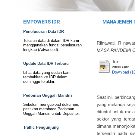
EMPOWERS IDR
MANAJEMEN P
Penelusuran Data IDR
Telusuri data di dalam IDR kami
Riinawati, Riinawat
menggunakan fungsi penelusuran
lengkap (Advanced).
MASA PANDEMI C
Text
Update Data IDR Terbaru
Artikel 1.pdf
Download (1
Lihat data yang sudah kami
tambahkan ke IDR dalam
seminggu terakhir.
Pedoman Unggah Mandiri
Saat ini, perbinc
yang melanda seja
Sebelum mengupload dokumen,
pastikan membaca Pedoman
dituntut untuk mel
Unggah Mandiri untuk Depositor.
sektor yang terda
dimana menonjolkan
Traffic Pengunjung
tersendiri pada s