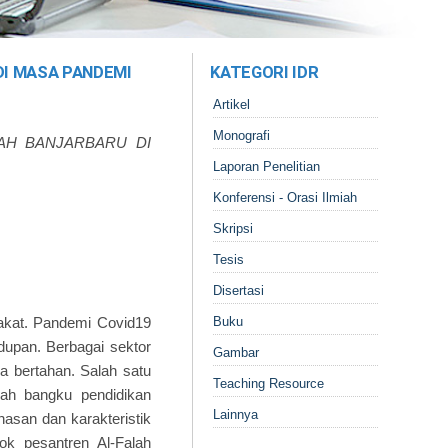
I MASA PANDEMI
KATEGORI IDR
Artikel
Monografi
AH BANJARBARU DI
Laporan Penelitian
Konferensi - Orasi Ilmiah
Skripsi
Tesis
Disertasi
akat. Pandemi Covid19
Buku
upan. Berbagai sektor
Gambar
a bertahan. Salah satu
Teaching Resource
uah bangku pendidikan
Lainnya
asan dan karakteristik
ok pesantren Al-Falah