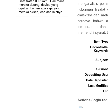
Lihat traffic IDR kami. Dari mana
menganalisis pemik
mereka datang, device yang
dipakai, konten apa saja yang
hubungan filsafa
mereka akses, cari dan lainnya
dialektika dan met
percaya bahwa a
temperamen dan s
memenuhi syarat, te
Item Type
Uncontrolle
Keywords
Subjects
Divisions
Depositing User
Date Deposited
Last Modified
URI
Actions (login req