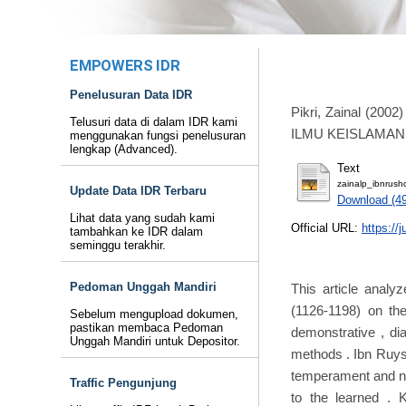
EMPOWERS IDR
Penelusuran Data IDR
Pikri, Zainal
(2002
Telusuri data di dalam IDR kami
ILMU KEISLAMAN, 1
menggunakan fungsi penelusuran
lengkap (Advanced).
Text
zainalp_ibnrus
Update Data IDR Terbaru
Download (4
Lihat data yang sudah kami
Official URL:
https://j
tambahkan ke IDR dalam
seminggu terakhir.
Pedoman Unggah Mandiri
This article analy
(1126-1198) on th
Sebelum mengupload dokumen,
pastikan membaca Pedoman
demonstrative , di
Unggah Mandiri untuk Depositor.
methods . Ibn Ruys
temperament and nat
Traffic Pengunjung
to the learned . Ke