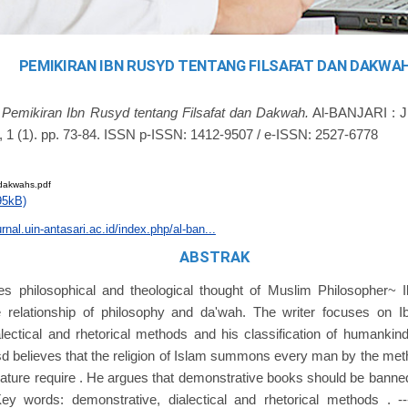
PEMIKIRAN IBN RUSYD TENTANG FILSAFAT DAN DAKWA
)
Pemikiran Ibn Rusyd tentang Filsafat dan Dakwah.
Al-BANJARI : 
 (1). pp. 73-84. ISSN p-ISSN: 1412-9507 / e-ISSN: 2527-6778
hdakwahs.pdf
95kB)
urnal.uin-antasari.ac.id/index.php/al-ban...
ABSTRAK
zes philosophical and theological thought of Muslim Philosopher~
e relationship of philosophy and da'wah. The writer focuses on 
alectical and rhetorical methods and his classification of humanki
d believes that the religion of Islam summons every man by the met
ure require . He argues that demonstrative books should be banned t
y words: demonstrative, dialectical and rhetorical methods . -------