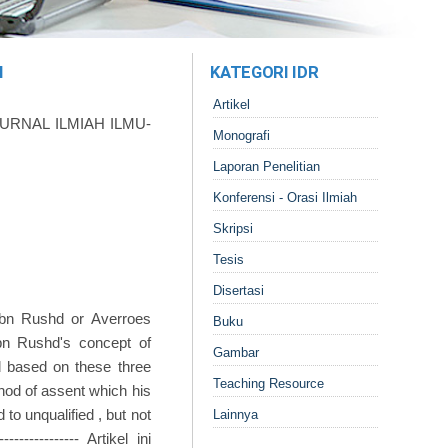
H
KATEGORI IDR
Artikel
JURNAL ILMIAH ILMU-
Monografi
Laporan Penelitian
Konferensi - Orasi Ilmiah
Skripsi
Tesis
Disertasi
 Ibn Rushd or Averroes
Buku
Ibn Rushd's concept of
Gambar
nd based on these three
Teaching Resource
hod of assent which his
o unqualified , but not
Lainnya
----------- Artikel ini