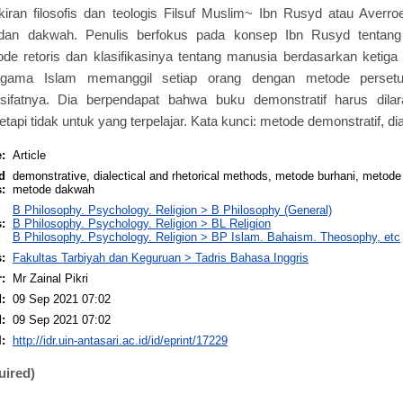
iran filosofis dan teologis Filsuf Muslim~ Ibn Rusyd atau Averro
t dan dakwah. Penulis berfokus pada konsep Ibn Rusyd tentang
ode retoris dan klasifikasinya tentang manusia berdasarkan ketiga
gama Islam memanggil setiap orang dengan metode persetuj
ifatnya. Dia berpendapat bahwa buku demonstratif harus dilar
tapi tidak untuk yang terpelajar. Kata kunci: metode demonstratif, dia
:
Article
d
demonstrative, dialectical and rhetorical methods, metode burhani, metode 
:
metode dakwah
B Philosophy. Psychology. Religion > B Philosophy (General)
:
B Philosophy. Psychology. Religion > BL Religion
B Philosophy. Psychology. Religion > BP Islam. Bahaism. Theosophy, etc
:
Fakultas Tarbiyah dan Keguruan > Tadris Bahasa Inggris
:
Mr Zainal Pikri
:
09 Sep 2021 07:02
:
09 Sep 2021 07:02
:
http://idr.uin-antasari.ac.id/id/eprint/17229
uired)