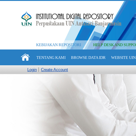
KEBIJAKAN REPOSITORI
HELP DESK AND SUPPO
TENTANG KAMI
BROWSE DATA IDR
WEBSITE UIN
Login
Create Account