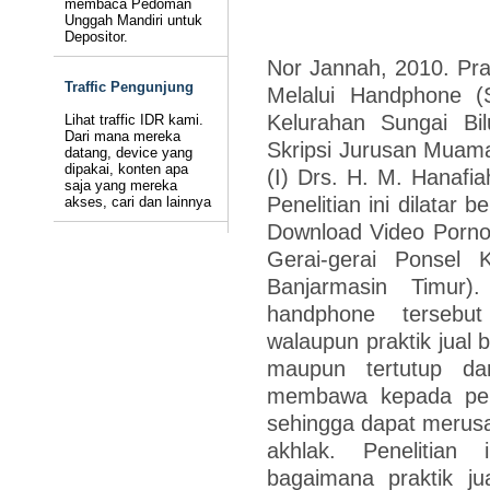
membaca Pedoman
Unggah Mandiri untuk
Depositor.
Nor Jannah, 2010. Pra
Traffic Pengunjung
Melalui Handphone (S
Kelurahan Sungai Bi
Lihat traffic IDR kami.
Dari mana mereka
Skripsi Jurusan Muama
datang, device yang
dipakai, konten apa
(I) Drs. H. M. Hanafi
saja yang mereka
Penelitian ini dilatar 
akses, cari dan lainnya
Download Video Porno
Gerai-gerai Ponsel 
Banjarmasin Timur)
handphone tersebut 
walaupun praktik jual 
maupun tertutup da
membawa kepada per
sehingga dapat merus
akhlak. Penelitian
bagaimana praktik ju