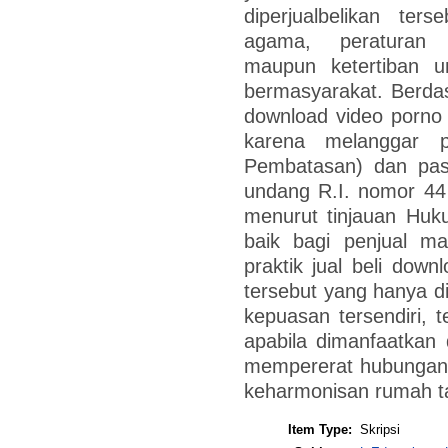
diperjualbelikan ter
agama, peraturan p
maupun ketertiban 
bermasyarakat. Berdasar
download video porno i
karena melanggar 
Pembatasan) dan pas
undang R.I. nomor 44
menurut tinjauan Huk
baik bagi penjual m
praktik jual beli dow
tersebut yang hanya d
kepuasan tersendiri, te
apabila dimanfaatkan 
mempererat hubungan 
keharmonisan rumah t
Item Type:
Skripsi