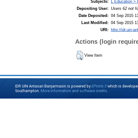
Subjects:
L Education > 
Depositing User:
Users 62 not f
Date Deposited:
04 Sep 2015 1
Last Modified:
04 Sep 2015 1
URI:
http://idr.uin-a
Actions (login requir
View Item
IDR UIN Antasari Banjarmasin is powered by
EPrints 3
which is develope
Southampton.
More information and software credits
.