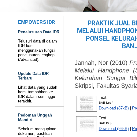
EMPOWERS IDR
PRAKTIK JUAL 
MELALUI HANDPHONE
Penelusuran Data IDR
PONSEL KELURA
Telusuri data di dalam
BANJ
IDR kami
menggunakan fungsi
penelusuran lengkap
(Advanced).
Jannah, Nor
(2010)
Pr
Melalui Handphone (S
Update Data IDR
Kelurahan Sungai Bi
Terbaru
Skripsi, Fakultas Syar
Lihat data yang sudah
kami tambahkan ke
IDR dalam seminggu
Text
terakhir.
BAB I.pdf
Download (87kB)
|
Pr
Pedoman Unggah
Text
Mandiri
BAB IV.pdf
Download (86kB)
|
Pr
Sebelum mengupload
dokumen, pastikan