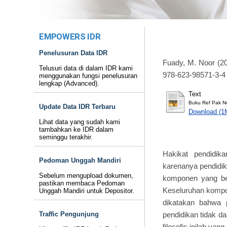
EMPOWERS IDR
Penelusuran Data IDR
Fuady, M. Noor
(2
Telusuri data di dalam IDR kami
978-623-98571-3-4
menggunakan fungsi penelusuran
lengkap (Advanced).
Text
Buku Ref Pak No
Update Data IDR Terbaru
Download (1
Lihat data yang sudah kami
tambahkan ke IDR dalam
seminggu terakhir.
Hakikat pendidik
Pedoman Unggah Mandiri
karenanya pendidik
Sebelum mengupload dokumen,
komponen yang berf
pastikan membaca Pedoman
Keseluruhan kompon
Unggah Mandiri untuk Depositor.
dikatakan bahwa 
pendidikan tidak d
Traffic Pengunjung
filosofis inilah y