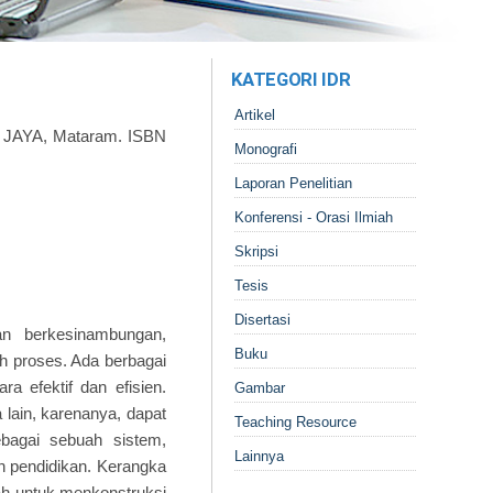
KATEGORI IDR
Artikel
AYA, Mataram. ISBN
Monografi
Laporan Penelitian
Konferensi - Orasi Ilmiah
Skripsi
Tesis
Disertasi
an berkesinambungan,
Buku
ah proses. Ada berbagai
a efektif dan efisien.
Gambar
lain, karenanya, dapat
Teaching Resource
bagai sebuah sistem,
Lainnya
ah pendidikan. Kerangka
ah untuk menkonstruksi