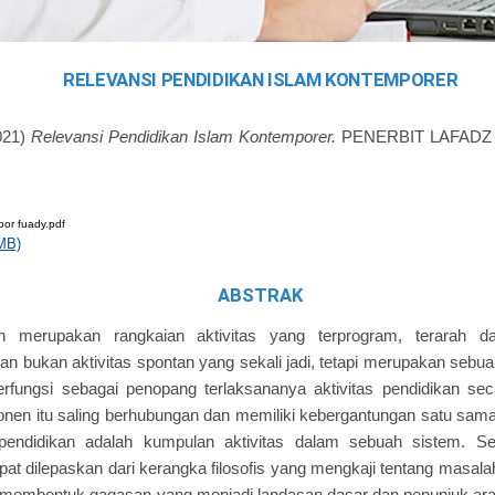
RELEVANSI PENDIDIKAN ISLAM KONTEMPORER
021)
Relevansi Pendidikan Islam Kontemporer.
PENERBIT LAFADZ J
or fuady.pdf
MB)
ABSTRAK
an merupakan rangkaian aktivitas yang terprogram, terarah d
an bukan aktivitas spontan yang sekali jadi, tetapi merupakan sebu
ungsi sebagai penopang terlaksananya aktivitas pendidikan secar
en itu saling berhubungan dan memiliki kebergantungan satu sama 
pendidikan adalah kumpulan aktivitas dalam sebuah sistem. Se
apat dilepaskan dari kerangka filosofis yang mengkaji tentang masal
ang membentuk gagasan yang menjadi landasan dasar dan penunjuk ar